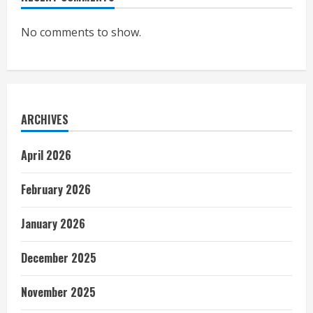
No comments to show.
ARCHIVES
April 2026
February 2026
January 2026
December 2025
November 2025