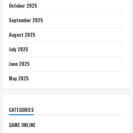
October 2025
September 2025
August 2025
July 2025
June 2025
May 2025
CATEGORIES
GAME ONLINE