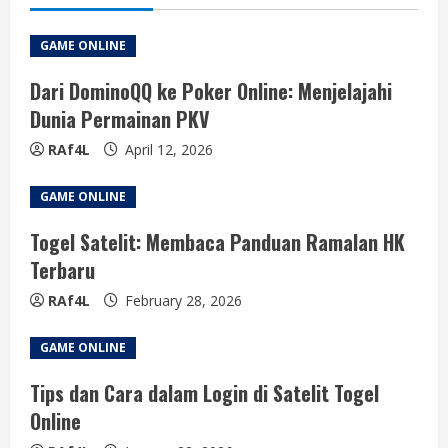
n
u
GAME ONLINE
Dari DominoQQ ke Poker Online: Menjelajahi
e
Dunia Permainan PKV
R
RAf4L
April 12, 2026
e
GAME ONLINE
a
Togel Satelit: Membaca Panduan Ramalan HK
d
Terbaru
i
RAf4L
February 28, 2026
n
GAME ONLINE
g
Tips dan Cara dalam Login di Satelit Togel
Online