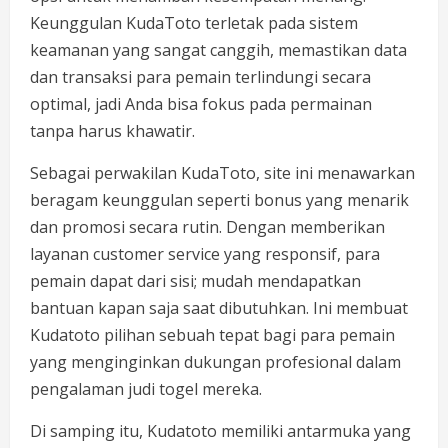
Keunggulan KudaToto terletak pada sistem
keamanan yang sangat canggih, memastikan data
dan transaksi para pemain terlindungi secara
optimal, jadi Anda bisa fokus pada permainan
tanpa harus khawatir.
Sebagai perwakilan KudaToto, site ini menawarkan
beragam keunggulan seperti bonus yang menarik
dan promosi secara rutin. Dengan memberikan
layanan customer service yang responsif, para
pemain dapat dari sisi; mudah mendapatkan
bantuan kapan saja saat dibutuhkan. Ini membuat
Kudatoto pilihan sebuah tepat bagi para pemain
yang menginginkan dukungan profesional dalam
pengalaman judi togel mereka.
Di samping itu, Kudatoto memiliki antarmuka yang