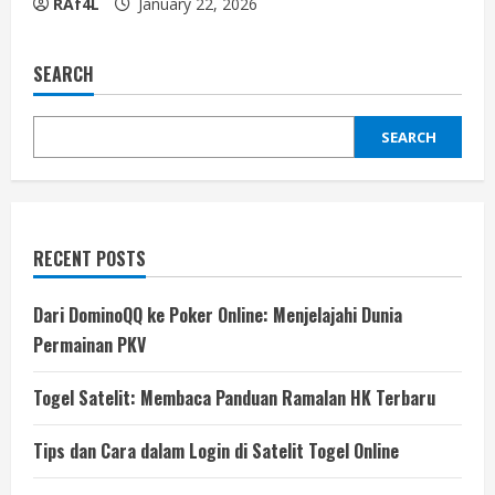
RAf4L
January 22, 2026
SEARCH
SEARCH
RECENT POSTS
Dari DominoQQ ke Poker Online: Menjelajahi Dunia
Permainan PKV
Togel Satelit: Membaca Panduan Ramalan HK Terbaru
Tips dan Cara dalam Login di Satelit Togel Online