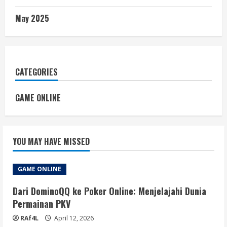
May 2025
CATEGORIES
GAME ONLINE
YOU MAY HAVE MISSED
GAME ONLINE
Dari DominoQQ ke Poker Online: Menjelajahi Dunia
Permainan PKV
RAf4L
April 12, 2026