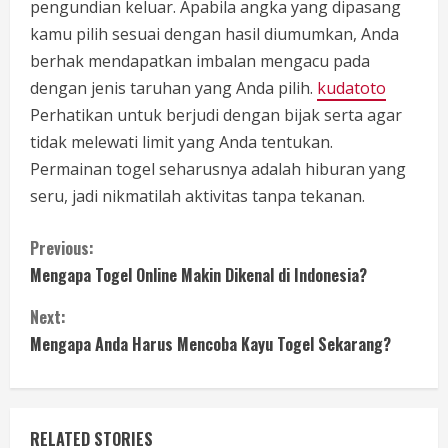
pengundian keluar. Apabila angka yang dipasang
kamu pilih sesuai dengan hasil diumumkan, Anda
berhak mendapatkan imbalan mengacu pada
dengan jenis taruhan yang Anda pilih.
kudatoto
Perhatikan untuk berjudi dengan bijak serta agar
tidak melewati limit yang Anda tentukan.
Permainan togel seharusnya adalah hiburan yang
seru, jadi nikmatilah aktivitas tanpa tekanan.
C
Previous:
Mengapa Togel Online Makin Dikenal di Indonesia?
o
Next:
n
Mengapa Anda Harus Mencoba Kayu Togel Sekarang?
t
i
RELATED STORIES