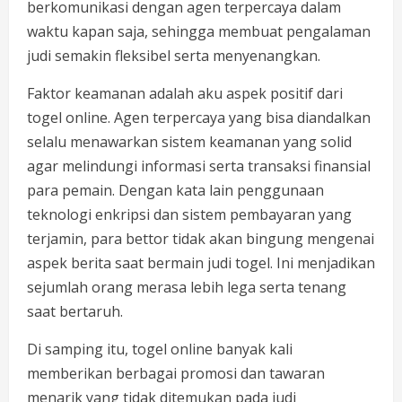
berkomunikasi dengan agen terpercaya dalam
waktu kapan saja, sehingga membuat pengalaman
judi semakin fleksibel serta menyenangkan.
Faktor keamanan adalah aku aspek positif dari
togel online. Agen terpercaya yang bisa diandalkan
selalu menawarkan sistem keamanan yang solid
agar melindungi informasi serta transaksi finansial
para pemain. Dengan kata lain penggunaan
teknologi enkripsi dan sistem pembayaran yang
terjamin, para bettor tidak akan bingung mengenai
aspek berita saat bermain judi togel. Ini menjadikan
sejumlah orang merasa lebih lega serta tenang
saat bertaruh.
Di samping itu, togel online banyak kali
memberikan berbagai promosi dan tawaran
menarik yang tidak ditemukan pada judi