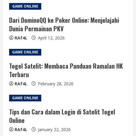
u
GAME ONLINE
e
Dari DominoQQ ke Poker Online: Menjelajahi
R
Dunia Permainan PKV
e
RAf4L
April 12, 2026
a
GAME ONLINE
d
Togel Satelit: Membaca Panduan Ramalan HK
Terbaru
i
RAf4L
February 28, 2026
n
GAME ONLINE
g
Tips dan Cara dalam Login di Satelit Togel
Online
RAf4L
January 22, 2026