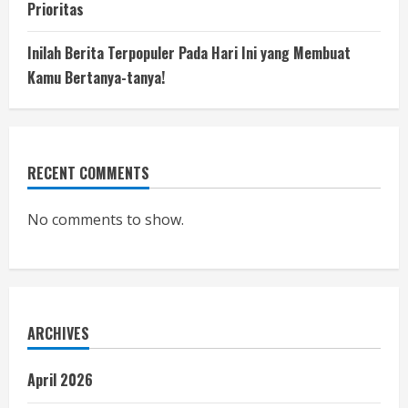
Prioritas
Inilah Berita Terpopuler Pada Hari Ini yang Membuat
Kamu Bertanya-tanya!
RECENT COMMENTS
No comments to show.
ARCHIVES
April 2026