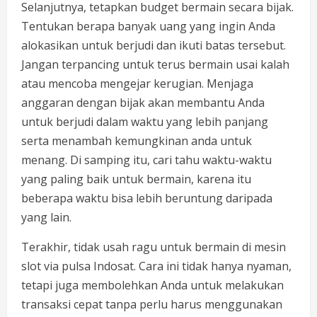
Selanjutnya, tetapkan budget bermain secara bijak.
Tentukan berapa banyak uang yang ingin Anda
alokasikan untuk berjudi dan ikuti batas tersebut.
Jangan terpancing untuk terus bermain usai kalah
atau mencoba mengejar kerugian. Menjaga
anggaran dengan bijak akan membantu Anda
untuk berjudi dalam waktu yang lebih panjang
serta menambah kemungkinan anda untuk
menang. Di samping itu, cari tahu waktu-waktu
yang paling baik untuk bermain, karena itu
beberapa waktu bisa lebih beruntung daripada
yang lain.
Terakhir, tidak usah ragu untuk bermain di mesin
slot via pulsa Indosat. Cara ini tidak hanya nyaman,
tetapi juga membolehkan Anda untuk melakukan
transaksi cepat tanpa perlu harus menggunakan