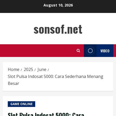
Skip
August 10, 2026
to
content
sonsof.net
VIDEO
Home
2025
June
Slot Pulsa Indosat 5000: Cara Sederhana Menang
Besar
GAME ONLINE
Slot Pulsa Indosat 5000: Cara