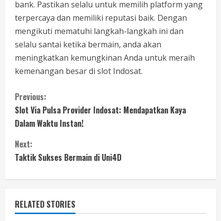
bank. Pastikan selalu untuk memilih platform yang
terpercaya dan memiliki reputasi baik. Dengan
mengikuti mematuhi langkah-langkah ini dan
selalu santai ketika bermain, anda akan
meningkatkan kemungkinan Anda untuk meraih
kemenangan besar di slot Indosat.
C
Previous:
Slot Via Pulsa Provider Indosat: Mendapatkan Kaya
o
Dalam Waktu Instan!
n
Next:
t
Taktik Sukses Bermain di Uni4D
i
n
RELATED STORIES