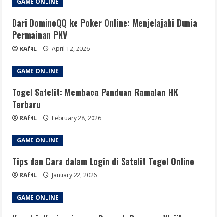
GAME ONLINE
Dari DominoQQ ke Poker Online: Menjelajahi Dunia
Permainan PKV
RAf4L
April 12, 2026
GAME ONLINE
Togel Satelit: Membaca Panduan Ramalan HK
Terbaru
RAf4L
February 28, 2026
GAME ONLINE
Tips dan Cara dalam Login di Satelit Togel Online
RAf4L
January 22, 2026
GAME ONLINE