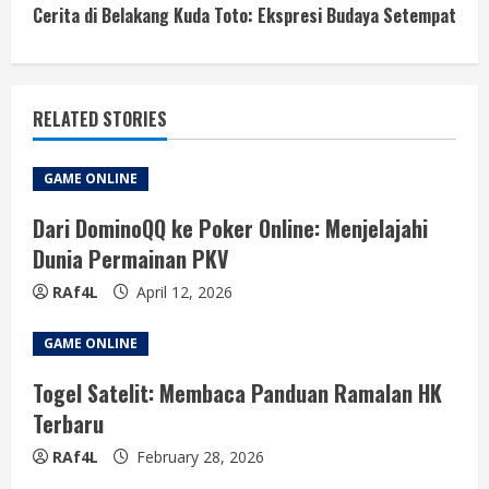
t
Cerita di Belakang Kuda Toto: Ekspresi Budaya Setempat
i
n
RELATED STORIES
u
GAME ONLINE
e
Dari DominoQQ ke Poker Online: Menjelajahi
R
Dunia Permainan PKV
e
RAf4L
April 12, 2026
a
GAME ONLINE
d
Togel Satelit: Membaca Panduan Ramalan HK
Terbaru
i
RAf4L
February 28, 2026
n