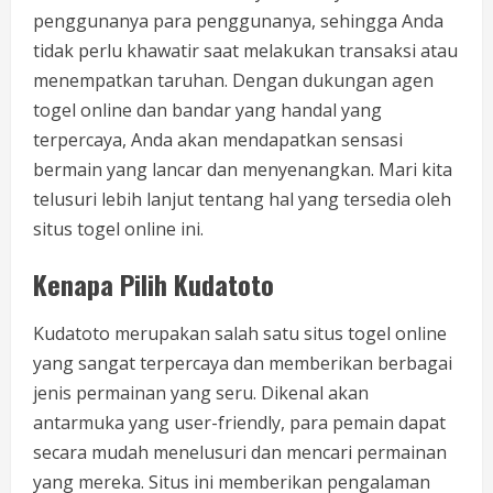
penggunanya para penggunanya, sehingga Anda
tidak perlu khawatir saat melakukan transaksi atau
menempatkan taruhan. Dengan dukungan agen
togel online dan bandar yang handal yang
terpercaya, Anda akan mendapatkan sensasi
bermain yang lancar dan menyenangkan. Mari kita
telusuri lebih lanjut tentang hal yang tersedia oleh
situs togel online ini.
Kenapa Pilih Kudatoto
Kudatoto merupakan salah satu situs togel online
yang sangat terpercaya dan memberikan berbagai
jenis permainan yang seru. Dikenal akan
antarmuka yang user-friendly, para pemain dapat
secara mudah menelusuri dan mencari permainan
yang mereka. Situs ini memberikan pengalaman