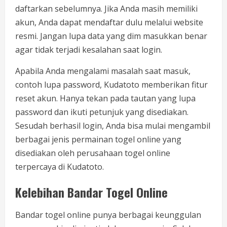
daftarkan sebelumnya. Jika Anda masih memiliki
akun, Anda dapat mendaftar dulu melalui website
resmi. Jangan lupa data yang dim masukkan benar
agar tidak terjadi kesalahan saat login.
Apabila Anda mengalami masalah saat masuk,
contoh lupa password, Kudatoto memberikan fitur
reset akun. Hanya tekan pada tautan yang lupa
password dan ikuti petunjuk yang disediakan.
Sesudah berhasil login, Anda bisa mulai mengambil
berbagai jenis permainan togel online yang
disediakan oleh perusahaan togel online
terpercaya di Kudatoto.
Kelebihan Bandar Togel Online
Bandar togel online punya berbagai keunggulan