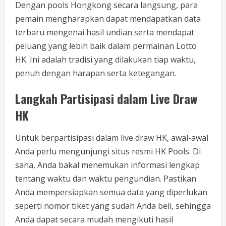
Dengan pools Hongkong secara langsung, para
pemain mengharapkan dapat mendapatkan data
terbaru mengenai hasil undian serta mendapat
peluang yang lebih baik dalam permainan Lotto
HK. Ini adalah tradisi yang dilakukan tiap waktu,
penuh dengan harapan serta ketegangan.
Langkah Partisipasi dalam Live Draw
HK
Untuk berpartisipasi dalam live draw HK, awal-awal
Anda perlu mengunjungi situs resmi HK Pools. Di
sana, Anda bakal menemukan informasi lengkap
tentang waktu dan waktu pengundian. Pastikan
Anda mempersiapkan semua data yang diperlukan
seperti nomor tiket yang sudah Anda beli, sehingga
Anda dapat secara mudah mengikuti hasil