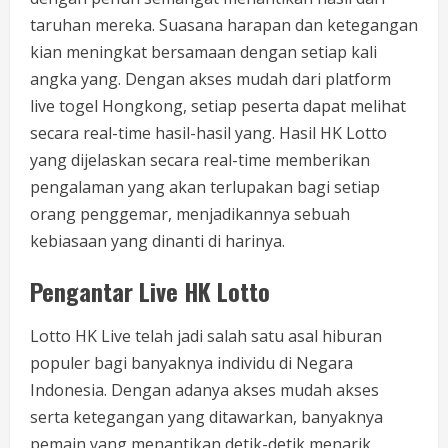
taruhan mereka. Suasana harapan dan ketegangan
kian meningkat bersamaan dengan setiap kali
angka yang. Dengan akses mudah dari platform
live togel Hongkong, setiap peserta dapat melihat
secara real-time hasil-hasil yang. Hasil HK Lotto
yang dijelaskan secara real-time memberikan
pengalaman yang akan terlupakan bagi setiap
orang penggemar, menjadikannya sebuah
kebiasaan yang dinanti di harinya.
Pengantar Live HK Lotto
Lotto HK Live telah jadi salah satu asal hiburan
populer bagi banyaknya individu di Negara
Indonesia. Dengan adanya akses mudah akses
serta ketegangan yang ditawarkan, banyaknya
pemain yang menantikan detik-detik menarik