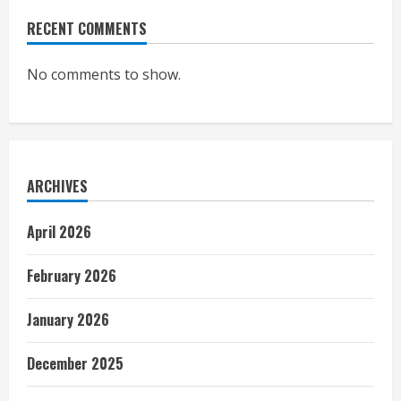
RECENT COMMENTS
No comments to show.
ARCHIVES
April 2026
February 2026
January 2026
December 2025