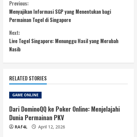
C
Previous:
Menyajikan Informasi SGP yang Menentukan bagi
o
Permainan Togel di Singapore
n
Next:
t
Live Togel Singapore: Menunggu Hasil yang Merubah
Nasib
i
n
RELATED STORIES
u
e
GAME ONLINE
R
Dari DominoQQ ke Poker Online: Menjelajahi
Dunia Permainan PKV
e
RAf4L
April 12, 2026
a