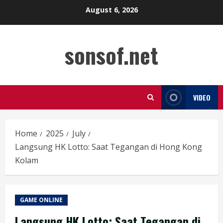
Skip
August 6, 2026
to
content
sonsof.net
VIDEO
Home
2025
July
Langsung HK Lotto: Saat Tegangan di Hong Kong
Kolam
GAME ONLINE
Langsung HK Lotto: Saat Tegangan di