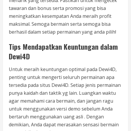
menarik yang tersedia. Pastikan untuk mengecek
tawaran dan bonus serta promosi yang bisa
meningkatkan kesempatan Anda meraih profit
maksimal. Semoga bermain serta semoga bisa
berhasil dalam setiap permainan yang anda pilih!
Tips Mendapatkan Keuntungan dalam
Dewi4D
Untuk meraih keuntungan optimal pada Dewi4D,
penting untuk mengerti seluruh permainan apa
tersedia pada situs Dewi4D. Setiap jenis permainan
punya kaidah dan taktik yg lain. Luangkan waktu
agar memahami cara bermain, dan jangan ragu
untuk menggunakan versi demo sebelum Anda
bertaruh menggunakan uang asli . Dengan
demikian, Anda dapat merasakan sensasi bermain