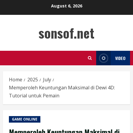
Skip
August 6, 2026
to
content
sonsof.net
VIDEO
Home
2025
July
Memperoleh Keuntungan Maksimal di Dewi 4D:
Tutorial untuk Pemain
GAME ONLINE
Memperoleh Keuntungan Maksimal di