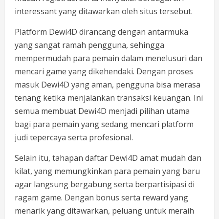
interessant yang ditawarkan oleh situs tersebut.
Platform Dewi4D dirancang dengan antarmuka
yang sangat ramah pengguna, sehingga
mempermudah para pemain dalam menelusuri dan
mencari game yang dikehendaki. Dengan proses
masuk Dewi4D yang aman, pengguna bisa merasa
tenang ketika menjalankan transaksi keuangan. Ini
semua membuat Dewi4D menjadi pilihan utama
bagi para pemain yang sedang mencari platform
judi tepercaya serta profesional.
Selain itu, tahapan daftar Dewi4D amat mudah dan
kilat, yang memungkinkan para pemain yang baru
agar langsung bergabung serta berpartisipasi di
ragam game. Dengan bonus serta reward yang
menarik yang ditawarkan, peluang untuk meraih