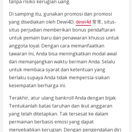
tanpa risiko kerugian uang.
Di samping itu, gunakan promosi dan promosi
yang disediakan oleh Dewi4D.
dewi4d
常常, situs-
situs perjudian memberikan bonus pendaftaran
untuk pemain baru dan penawaran khusus untuk
anggota loyal. Dengan cara memanfaatkan
tawaran ini, Anda bisa meningkatkan modal awal
dan memanjangkan waktu bermain Anda. Selalu
untuk membaca syarat dan ketentuan yang
berlaku supaya Anda tidak mempersia-siakan
kesempatan berharga ini.
Terakhir, atur ulang bankroll Anda dengan bijak.
Tentukanlah batas taruhan dan ikut anggaran
yang telah ditetapkan. Tak tersesat ke dalam
permainan berbasis emosi yang dapat
menyebabkan kerugian. Dengan pengendalian diri