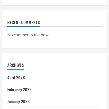
RECENT COMMENTS
No comments to show.
ARCHIVES
April 2026
February 2026
January 2026