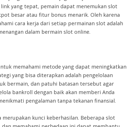
link yang tepat, pemain dapat menemukan slot
pot besar atau fitur bonus menarik. Oleh karena
ahami cara kerja dari setiap permainan slot adalah
menangan dalam bermain slot online.
g untuk memahami metode yang dapat meningkatkan
tegi yang bisa diterapkan adalah pengelolaan
uk bermain, dan patuhi batasan tersebut agar
elola bankroll dengan baik akan memberi Anda
enikmati pengalaman tanpa tekanan finansial.
uga merupakan kunci keberhasilan. Beberapa slot
da, dan memahami perbedaan ini dapat membantu