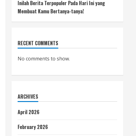
Inilah Berita Terpopuler Pada Hari Ini yang
Membuat Kamu Bertanya-tanya!
RECENT COMMENTS
No comments to show.
ARCHIVES
April 2026
February 2026