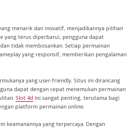
g menarik dan inovatif, menjadikannya pilihan
e yang terus diperbarui, pengguna dapat
 dan tidak membosankan. Setiap permainan
 gameplay yang responsif, memberikan pengalaman
mukanya yang user-friendly. Situs ini dirancang
gguna dapat dengan cepat menemukan permainan
litan.
Slot 4d
Ini sangat penting, terutama bagi
engan platform permainan online.
stem keamanannya yang terpercaya. Dengan