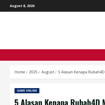
Skip
August 8, 2026
to
content
Home
2025
August
5 Alasan Kenapa Rubah4D
GAME ONLINE
5 Alasan Kenapa Rubah4D M