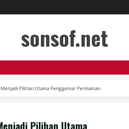
sonsof.net
 Menjadi Pilihan Utama Penggemar Permainan
enjadi Pilihan Utama