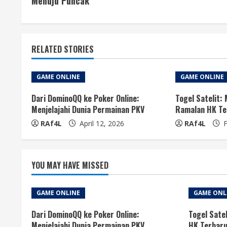
Menuju Puncak
n
t
RELATED STORIES
i
n
GAME ONLINE
GAME ONLINE
u
Dari DominoQQ ke Poker Online:
Togel Satelit
Menjelajahi Dunia Permainan PKV
Ramalan HK Te
e
RAf4L
April 12, 2026
RAf4L
F
R
e
YOU MAY HAVE MISSED
a
GAME ONLINE
GAME ONL
d
Dari DominoQQ ke Poker Online:
Togel Sate
Menjelajahi Dunia Permainan PKV
HK Terbar