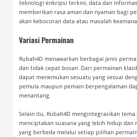
teknologi enkripsi terkini, data dan informa
memberikan rasa aman dan nyaman bagi pe
akan kebocoran data atau masalah keamanan
Variasi Permainan
Rubah4D menawarkan berbagai jenis perma
dan tidak cepat bosan. Dari permainan klas
dapat menemukan sesuatu yang sesuai denga
pemula maupun pemain berpengalaman dap
menantang.
Selain itu, Rubah4D mengintegrasikan tema
menciptakan suasana yang lebih hidup dan
yang berbeda melalui setiap pilihan permai