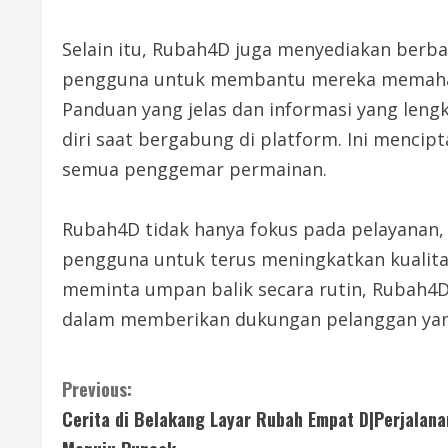
Selain itu, Rubah4D juga menyediakan berba
pengguna untuk membantu mereka memahami 
Panduan yang jelas dan informasi yang len
diri saat bergabung di platform. Ini menc
semua penggemar permainan.
Rubah4D tidak hanya fokus pada pelayanan,
pengguna untuk terus meningkatkan kualita
meminta umpan balik secara rutin, Rubah4
dalam memberikan dukungan pelanggan yan
C
Previous:
Cerita di Belakang Layar Rubah Empat D|Perjalana
o