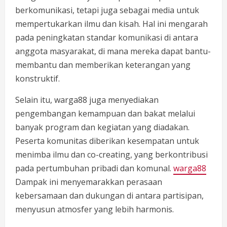
berkomunikasi, tetapi juga sebagai media untuk
mempertukarkan ilmu dan kisah. Hal ini mengarah
pada peningkatan standar komunikasi di antara
anggota masyarakat, di mana mereka dapat bantu-
membantu dan memberikan keterangan yang
konstruktif.
Selain itu, warga88 juga menyediakan
pengembangan kemampuan dan bakat melalui
banyak program dan kegiatan yang diadakan.
Peserta komunitas diberikan kesempatan untuk
menimba ilmu dan co-creating, yang berkontribusi
pada pertumbuhan pribadi dan komunal.
warga88
Dampak ini menyemarakkan perasaan
kebersamaan dan dukungan di antara partisipan,
menyusun atmosfer yang lebih harmonis.