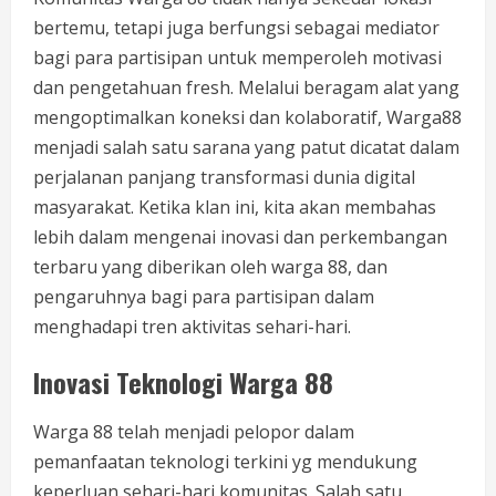
bertemu, tetapi juga berfungsi sebagai mediator
bagi para partisipan untuk memperoleh motivasi
dan pengetahuan fresh. Melalui beragam alat yang
mengoptimalkan koneksi dan kolaboratif, Warga88
menjadi salah satu sarana yang patut dicatat dalam
perjalanan panjang transformasi dunia digital
masyarakat. Ketika klan ini, kita akan membahas
lebih dalam mengenai inovasi dan perkembangan
terbaru yang diberikan oleh warga 88, dan
pengaruhnya bagi para partisipan dalam
menghadapi tren aktivitas sehari-hari.
Inovasi Teknologi Warga 88
Warga 88 telah menjadi pelopor dalam
pemanfaatan teknologi terkini yg mendukung
keperluan sehari-hari komunitas. Salah satu