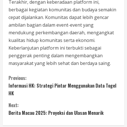
Terakhir, dengan keberadaan platform ini,
berbagai kegiatan komunitas dan budaya semakin
cepat dijalankan. Komunitas dapat lebih gencar
ambilan bagian dalam event-event yang
mendukung perkembangan daerah, mengangkat
kualitas hidup komunitas serta ekonomi.
Keberlanjutan platform ini terbukti sebagai
penggerak penting dalam mengembangkan
masyarakat yang lebih sehat dan berdaya saing.
C
Previous:
Informasi HK: Strategi Pintar Menggunakan Data Togel
o
HK
n
Next:
t
Berita Macau 2025: Proyeksi dan Ulasan Menarik