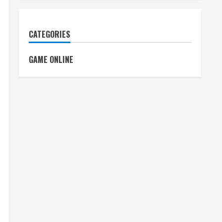
CATEGORIES
GAME ONLINE