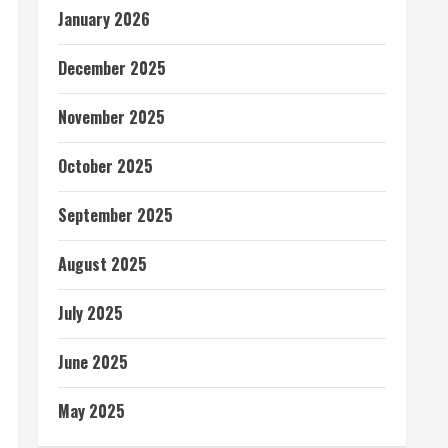
January 2026
December 2025
November 2025
October 2025
September 2025
August 2025
July 2025
June 2025
May 2025