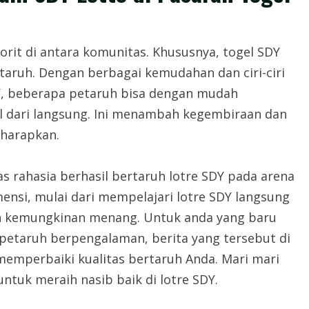
orit di antara komunitas. Khususnya, togel SDY
taruh. Dengan berbagai kemudahan dan ciri-ciri
Y, beberapa petaruh bisa dengan mudah
l dari langsung. Ini menambah kegembiraan dan
iharapkan.
s rahasia berhasil bertaruh lotre SDY pada arena
mensi, mulai dari mempelajari lotre SDY langsung
an kemungkinan menang. Untuk anda yang baru
petaruh berpengalaman, berita yang tersebut di
memperbaiki kualitas bertaruh Anda. Mari mari
ntuk meraih nasib baik di lotre SDY.