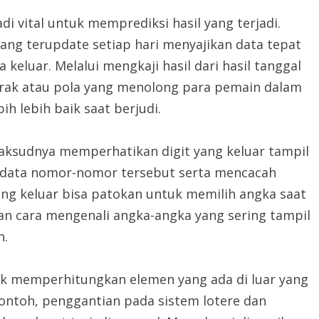
di vital untuk memprediksi hasil yang terjadi.
yang terupdate setiap hari menyajikan data tepat
 keluar. Melalui mengkaji hasil dari hasil tanggal
corak atau pola yang menolong para pemain dalam
h lebih baik saat berjudi.
aksudnya memperhatikan digit yang keluar tampil
endata nomor-nomor tersebut serta mencacah
ang keluar bisa patokan untuk memilih angka saat
gan cara mengenali angka-angka yang sering tampil
h.
tuk memperhitungkan elemen yang ada di luar yang
ntoh, penggantian pada sistem lotere dan