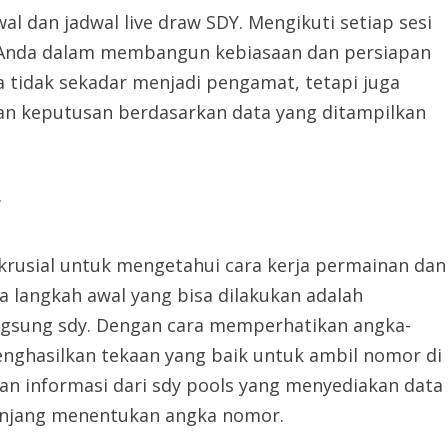
al dan jadwal live draw SDY. Mengikuti setiap sesi
g Anda dalam membangun kebiasaan dan persiapan
a tidak sekadar menjadi pengamat, tetapi juga
an keputusan berdasarkan data yang ditampilkan
y
krusial untuk mengetahui cara kerja permainan dan
a langkah awal yang bisa dilakukan adalah
ngsung sdy. Dengan cara memperhatikan angka-
nghasilkan tekaan yang baik untuk ambil nomor di
kan informasi dari sdy pools yang menyediakan data
unjang menentukan angka nomor.