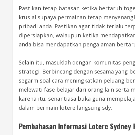
Pastikan tetap batasan ketika bertaruh tog
krusial supaya permainan tetap menyenangk
pribadi anda. Pastikan agar tidak terlalu t
dipersiapkan, walaupun ketika mendapatka
anda bisa mendapatkan pengalaman bertaruh
Selain itu, masuklah dengan komunitas pengg
strategi. Berbincang dengan sesama yang be
segarm soal cara meningkatkan peluang berh
melewati fase belajar dari orang lain sert
karena itu, senantiasa buka guna mempelaj
dalam bermain lotere langsung sdy.
Pembahasan Informasi Lotere Sydney H