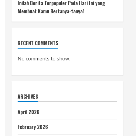
Inilah Berita Terpopuler Pada Hari Ini yang
Membuat Kamu Bertanya-tanya!
RECENT COMMENTS
No comments to show.
ARCHIVES
April 2026
February 2026