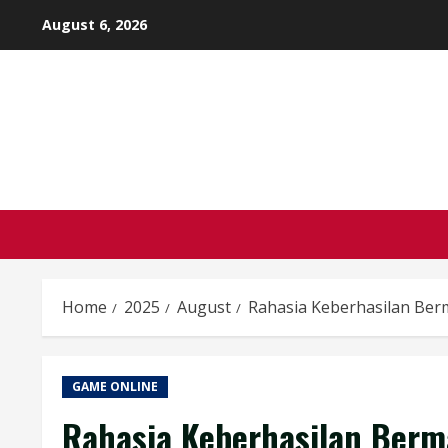
Skip
August 6, 2026
to
content
Home
2025
August
Rahasia Keberhasilan Berm
GAME ONLINE
Rahasia Keberhasilan Berma