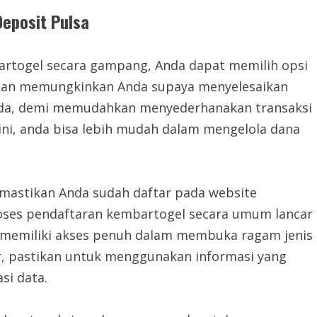
eposit Pulsa
artogel secara gampang, Anda dapat memilih opsi
nkan memungkinkan Anda supaya menyelesaikan
Anda, demi memudahkan menyederhanakan transaksi
ini, anda bisa lebih mudah dalam mengelola dana
mastikan Anda sudah daftar pada website
oses pendaftaran kembartogel secara umum lancar
an memiliki akses penuh dalam membuka ragam jenis
ar, pastikan untuk menggunakan informasi yang
si data.