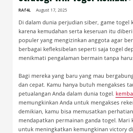
RAf4L
August 17, 2025
Di dalam dunia perjudian siber, game togel 
karena kemudahan serta keseruan itu diberi
populer yang mengizinkan anggota agar be
berbagai kefleksibelan seperti saja togel dep
menikmati pengalaman bermain tanpa harus p
Bagi mereka yang baru yang mau bergabung
dan cepat. Kamu hanya butuh mengakses ta
petualangan Anda dalam dunia togel.
kembar
memungkinkan Anda untuk mengakses reken
demikian, kamu bisa memusatkan perhatian 
mendapatkan permainan ganda togel. Mari ki
untuk meningkatkan kemungkinan victory di