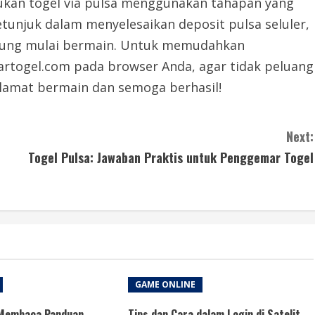
ukan togel via pulsa menggunakan tahapan yang
petunjuk dalam menyelesaikan deposit pulsa seluler,
gsung mulai bermain. Untuk memudahkan
artogel.com pada browser Anda, agar tidak peluang
amat bermain dan semoga berhasil!
Next:
Togel Pulsa: Jawaban Praktis untuk Penggemar Togel
GAME ONLINE
: Membaca Panduan
Tips dan Cara dalam Login di Satelit