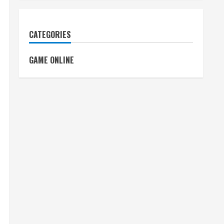
CATEGORIES
GAME ONLINE