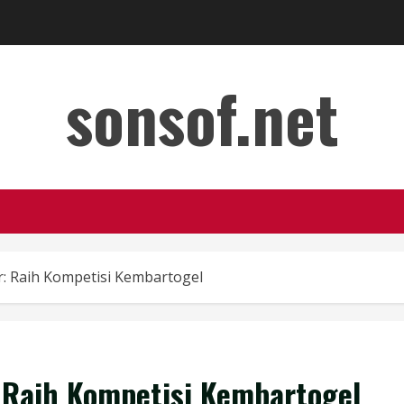
sonsof.net
r: Raih Kompetisi Kembartogel
 Raih Kompetisi Kembartogel