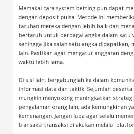
Memakai cara system betting pun dapat menj
dengan deposit pulsa. Metode ini memberi
taruhan mereka dengan lebih baik dan me
bertaruh untuk berbagai angka dalam satu 
sehingga jika salah satu angka didapatkan,
lain. Pastikan agar mengatur anggaran deng
waktu lebih lama.
Di sisi lain, bergabunglah ke dalam komunit
informasi data dan taktik. Sejumlah pesert
mungkin menyokong meningkatkan strategi b
pengalaman orang lain, ada kemungkinan y
kemenangan. Jangan lupa agar selalu memer
transaksi transaksi dilakukan melalui platf