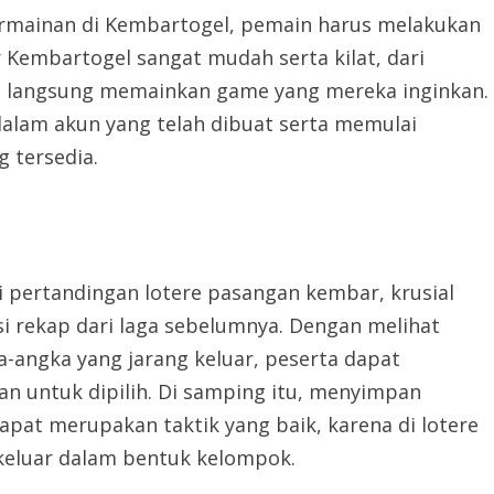
rmainan di Kembartogel, pemain harus melakukan
 Kembartogel sangat mudah serta kilat, dari
sa langsung memainkan game yang mereka inginkan.
alam akun yang telah dibuat serta memulai
 tersedia.
pertandingan lotere pasangan kembar, krusial
si rekap dari laga sebelumnya. Dengan melihat
-angka yang jarang keluar, peserta dapat
 untuk dipilih. Di samping itu, menyimpan
pat merupakan taktik yang baik, karena di lotere
eluar dalam bentuk kelompok.