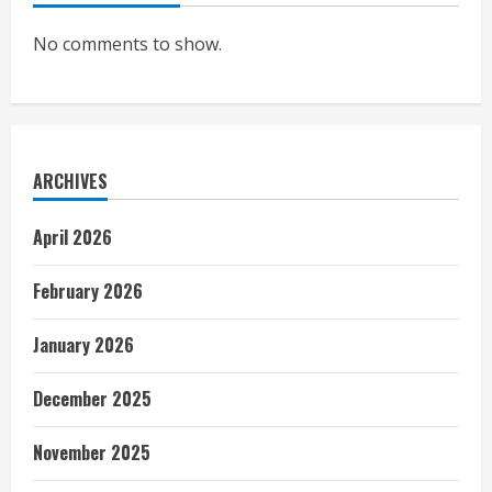
No comments to show.
ARCHIVES
April 2026
February 2026
January 2026
December 2025
November 2025