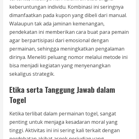
keberuntungan individu. Kombinasi ini seringnya
dimanfaatkan pada kupon yang dibeli dari manual.
Walaupun tak ada jaminan kemenangan,
pendekatan ini memberikan cara buat para pemain
agar berpartisipasi dari emosional dengan
permainan, sehingga meningkatkan pengalaman
dirinya. Meneliti peluang nomor melalui metode ini
bisa menjadi kegiatan yang menyenangkan
sekaligus strategik.
Etika serta Tanggung Jawab dalam
Togel
Ketika terlibat dalam permainan togel, sangat
penting untuk menjaga kesadaran moral yang
tinggi. Aktivitas ini ini sering kali terkait dengan
perdebatan akibat aspek perjudian yang