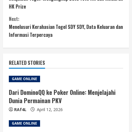
o
HK Prize
n
Next:
t
Menelusuri Kerahasian Togel SDY SDY, Data Keluaran dan
Informasi Terpercaya
i
n
RELATED STORIES
u
e
GAME ONLINE
R
Dari DominoQQ ke Poker Online: Menjelajahi
Dunia Permainan PKV
e
RAf4L
April 12, 2026
a
GAME ONLINE
d