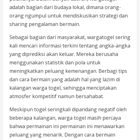
adalah bagian dari budaya lokal, dimana orang-
orang ngumpul untuk mendiskusikan strategi dan
sharing pengalaman bermain.
Sebagai bagian dari masyarakat, wargatogel sering
kali mencari informasi terkini tentang angka-angka
yang diprediksi akan keluar. Mereka berusaha
menggunakan statistik dan pola untuk
meningkatkan peluang kemenangan. Berbagi tips
dan cara bermain yang adalah hal yang lazim di
kalangan warga togel, sehingga menciptakan
atmosfer kompetitif namun bersahabat.
Meskipun togel seringkali dipandang negatif oleh
beberapa kalangan, warga togel masih percaya
bahwa permainan ini permainan ini menawarkan
peluang yang menarik. Dengan cara bermain