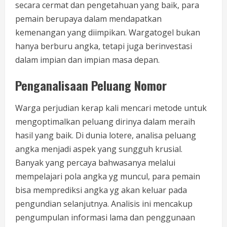
secara cermat dan pengetahuan yang baik, para
pemain berupaya dalam mendapatkan
kemenangan yang diimpikan. Wargatogel bukan
hanya berburu angka, tetapi juga berinvestasi
dalam impian dan impian masa depan.
Penganalisaan Peluang Nomor
Warga perjudian kerap kali mencari metode untuk
mengoptimalkan peluang dirinya dalam meraih
hasil yang baik. Di dunia lotere, analisa peluang
angka menjadi aspek yang sungguh krusial.
Banyak yang percaya bahwasanya melalui
mempelajari pola angka yg muncul, para pemain
bisa memprediksi angka yg akan keluar pada
pengundian selanjutnya. Analisis ini mencakup
pengumpulan informasi lama dan penggunaan