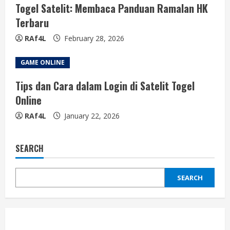
Togel Satelit: Membaca Panduan Ramalan HK
i
Terbaru
n
RAf4L
February 28, 2026
g
GAME ONLINE
Tips dan Cara dalam Login di Satelit Togel
Online
RAf4L
January 22, 2026
SEARCH
SEARCH