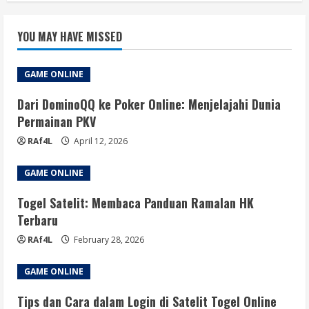
YOU MAY HAVE MISSED
GAME ONLINE
Dari DominoQQ ke Poker Online: Menjelajahi Dunia
Permainan PKV
RAf4L
April 12, 2026
GAME ONLINE
Togel Satelit: Membaca Panduan Ramalan HK
Terbaru
RAf4L
February 28, 2026
GAME ONLINE
Tips dan Cara dalam Login di Satelit Togel Online