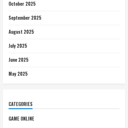
October 2025
September 2025
August 2025
July 2025
June 2025
May 2025
CATEGORIES
GAME ONLINE