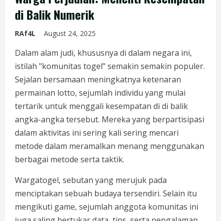
di Balik Numerik
RAf4L
August 24, 2025
Dalam alam judi, khususnya di dalam negara ini,
istilah "komunitas togel" semakin semakin populer.
Sejalan bersamaan meningkatnya ketenaran
permainan lotto, sejumlah individu yang mulai
tertarik untuk menggali kesempatan di di balik
angka-angka tersebut. Mereka yang berpartisipasi
dalam aktivitas ini sering kali sering mencari
metode dalam meramalkan menang menggunakan
berbagai metode serta taktik.
Wargatogel, sebutan yang merujuk pada
menciptakan sebuah budaya tersendiri. Selain itu
mengikuti game, sejumlah anggota komunitas ini
juga saling bertukar data, tips, serta pengalaman