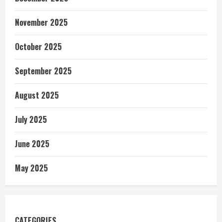
November 2025
October 2025
September 2025
August 2025
July 2025
June 2025
May 2025
CATEGORIES