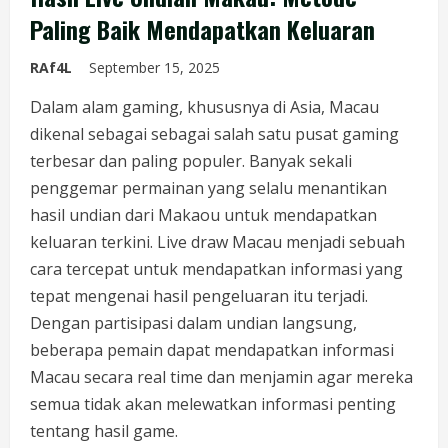
Paling Baik Mendapatkan Keluaran
RAf4L
September 15, 2025
Dalam alam gaming, khususnya di Asia, Macau
dikenal sebagai sebagai salah satu pusat gaming
terbesar dan paling populer. Banyak sekali
penggemar permainan yang selalu menantikan
hasil undian dari Makaou untuk mendapatkan
keluaran terkini. Live draw Macau menjadi sebuah
cara tercepat untuk mendapatkan informasi yang
tepat mengenai hasil pengeluaran itu terjadi.
Dengan partisipasi dalam undian langsung,
beberapa pemain dapat mendapatkan informasi
Macau secara real time dan menjamin agar mereka
semua tidak akan melewatkan informasi penting
tentang hasil game.