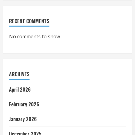
RECENT COMMENTS
No comments to show.
ARCHIVES
April 2026
February 2026
January 2026
December 2025