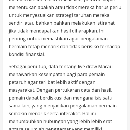
menentukan apakah atau tidak mereka harus perlu
untuk menyesuaikan strategi taruhan mereka
sendiri atau bahkan bahkan melakukan istirahat
jika tidak mendapatkan hasil diharapkan. Ini
penting untuk memastikan agar pengalaman
bermain tetap menarik dan tidak berisiko terhadap
kondisi finansial.
Sebagai penutup, data tentang live draw Macau
menawarkan kesempatan bagi para pemain
petaruh agar terlibat lebih aktif dengan
masyarakat. Dengan pertukaran data dan hasil,
pemain dapat berdiskusi dan menganalisis satu
sama lain, yang menjadikan pengalaman bermain
semakin menarik serta interaktif. Hal ini
menumbuhkan hubungan yang lebih lebih erat
antara sejumlah penggemar yang memiliki