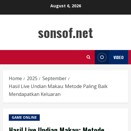
Skip
August 6, 2026
to
content
sonsof.net
VIDEO
Home
2025
September
Hasil Live Undian Makau: Metode Paling Baik
Mendapatkan Keluaran
GAME ONLINE
Hasil Live Undian Makau: Metode