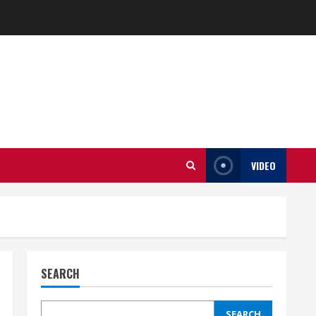
VIDEO
SEARCH
SEARCH