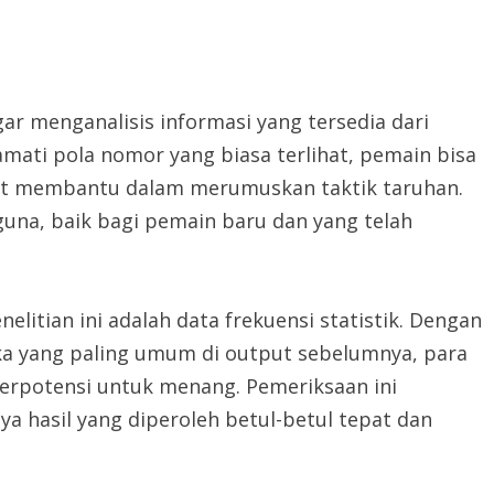
ar menganalisis informasi yang tersedia dari
amati pola nomor yang biasa terlihat, pemain bisa
t membantu dalam merumuskan taktik taruhan.
guna, baik bagi pemain baru dan yang telah
litian ini adalah data frekuensi statistik. Dengan
 yang paling umum di output sebelumnya, para
erpotensi untuk menang. Pemeriksaan ini
ya hasil yang diperoleh betul-betul tepat dan