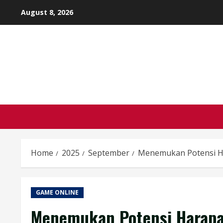
Skip
August 8, 2026
to
content
Home
2025
September
Menemukan Potensi Ha
GAME ONLINE
Menemukan Potensi Harapa