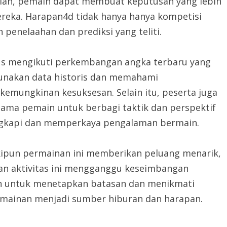
lan, pemain dapat membuat keputusan yang lebih
reka. Harapan4d tidak hanya hanya kompetisi
penelaahan dan prediksi yang teliti.
us mengikuti perkembangan angka terbaru yang
unakan data historis dan memahami
mungkinan kesuksesan. Selain itu, peserta juga
ama pemain untuk berbagi taktik dan perspektif
ngkapi dan memperkaya pengalaman bermain.
kipun permainan ini memberikan peluang menarik,
rkan aktivitas ini mengganggu keseimbangan
an untuk menetapkan batasan dan menikmati
mainan menjadi sumber hiburan dan harapan.