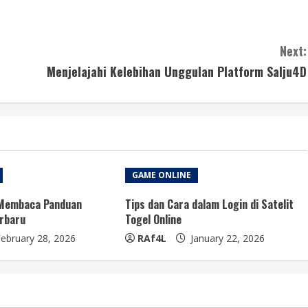
Next:
Menjelajahi Kelebihan Unggulan Platform Salju4D
GAME ONLINE
: Membaca Panduan
Tips dan Cara dalam Login di Satelit
rbaru
Togel Online
ebruary 28, 2026
RAf4L
January 22, 2026