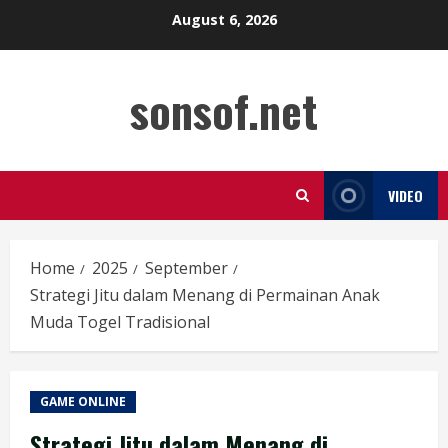
Skip
August 6, 2026
to
content
sonsof.net
VIDEO
Home
2025
September
Strategi Jitu dalam Menang di Permainan Anak
Muda Togel Tradisional
GAME ONLINE
Strategi Jitu dalam Menang di