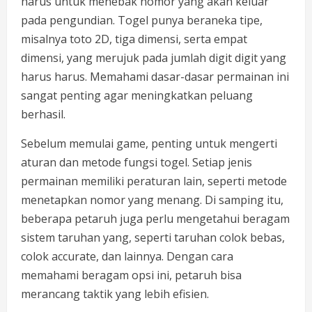
harus untuk menebak nomor yang akan keluar
pada pengundian. Togel punya beraneka tipe,
misalnya toto 2D, tiga dimensi, serta empat
dimensi, yang merujuk pada jumlah digit digit yang
harus harus. Memahami dasar-dasar permainan ini
sangat penting agar meningkatkan peluang
berhasil.
Sebelum memulai game, penting untuk mengerti
aturan dan metode fungsi togel. Setiap jenis
permainan memiliki peraturan lain, seperti metode
menetapkan nomor yang menang. Di samping itu,
beberapa petaruh juga perlu mengetahui beragam
sistem taruhan yang, seperti taruhan colok bebas,
colok accurate, dan lainnya. Dengan cara
memahami beragam opsi ini, petaruh bisa
merancang taktik yang lebih efisien.