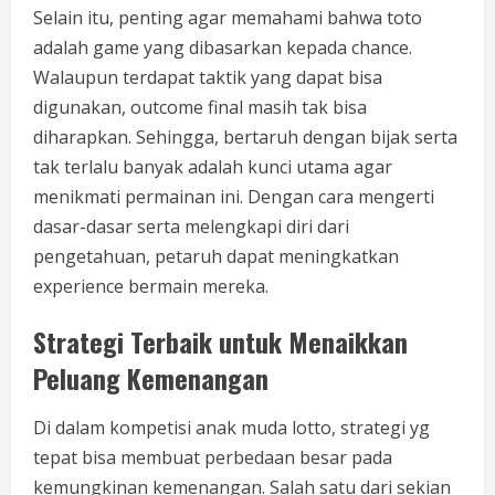
Selain itu, penting agar memahami bahwa toto
adalah game yang dibasarkan kepada chance.
Walaupun terdapat taktik yang dapat bisa
digunakan, outcome final masih tak bisa
diharapkan. Sehingga, bertaruh dengan bijak serta
tak terlalu banyak adalah kunci utama agar
menikmati permainan ini. Dengan cara mengerti
dasar-dasar serta melengkapi diri dari
pengetahuan, petaruh dapat meningkatkan
experience bermain mereka.
Strategi Terbaik untuk Menaikkan
Peluang Kemenangan
Di dalam kompetisi anak muda lotto, strategi yg
tepat bisa membuat perbedaan besar pada
kemungkinan kemenangan. Salah satu dari sekian