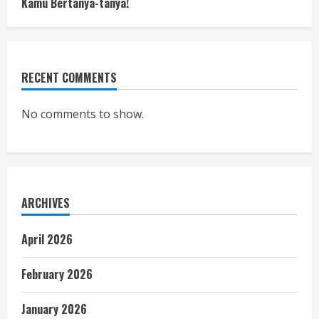
Kamu Bertanya-tanya!
RECENT COMMENTS
No comments to show.
ARCHIVES
April 2026
February 2026
January 2026