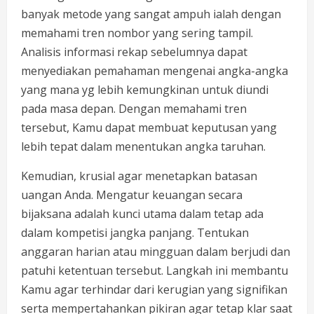
banyak metode yang sangat ampuh ialah dengan
memahami tren nombor yang sering tampil.
Analisis informasi rekap sebelumnya dapat
menyediakan pemahaman mengenai angka-angka
yang mana yg lebih kemungkinan untuk diundi
pada masa depan. Dengan memahami tren
tersebut, Kamu dapat membuat keputusan yang
lebih tepat dalam menentukan angka taruhan.
Kemudian, krusial agar menetapkan batasan
uangan Anda. Mengatur keuangan secara
bijaksana adalah kunci utama dalam tetap ada
dalam kompetisi jangka panjang. Tentukan
anggaran harian atau mingguan dalam berjudi dan
patuhi ketentuan tersebut. Langkah ini membantu
Kamu agar terhindar dari kerugian yang signifikan
serta mempertahankan pikiran agar tetap klar saat