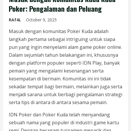
Poker: Pengalaman dan Peluang
RAf4L
October 9, 2025
Masuk dengan komunitas Poker Kuda adalah
langkah pertama sebagai intriguing untuk siapa
pun yang ingin menyelami alam game poker online.
Dalam sejumlah tahun belakangan ini, khususnya
dengan platform populer seperti IDN Play, banyak
pemain yang mengalami kesenangan serta
kesempatan di bermain. Komunitas ini ini tidak
sekadar tempat bagi bermain, melainkan juga serta
menjadi sarana untuk berbagi pengalaman strategi
serta tips di antara di antara sesama pemain.
IDN Poker dan Poker Kuda telah menyandang
sebuah nama yang populer di industri game kartu
remi. Dengan beragam turnamen menarik dan