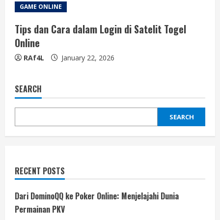
GAME ONLINE
g
Tips dan Cara dalam Login di Satelit Togel
Online
RAf4L
January 22, 2026
SEARCH
SEARCH
RECENT POSTS
Dari DominoQQ ke Poker Online: Menjelajahi Dunia
Permainan PKV