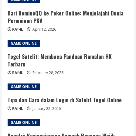
Dari DominoQQ ke Poker Online: Menjelajahi Dunia
Permainan PKV
RAf4L
April 12, 2026
GAME ONLINE
Togel Satelit: Membaca Panduan Ramalan HK
Terbaru
RAf4L
February 28, 2026
GAME ONLINE
Tips dan Cara dalam Login di Satelit Togel Online
RAf4L
January 22, 2026
GAME ONLINE
Kapolri: Kesiapsiagaan Dampak Bencana Wajib