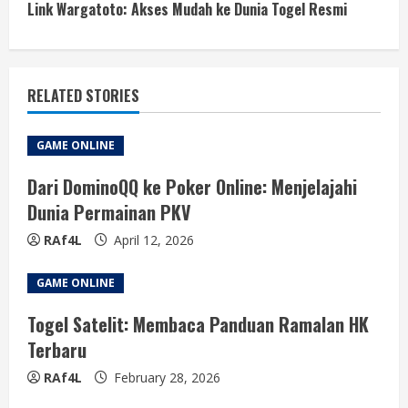
t
Link Wargatoto: Akses Mudah ke Dunia Togel Resmi
i
n
RELATED STORIES
u
GAME ONLINE
e
Dari DominoQQ ke Poker Online: Menjelajahi
R
Dunia Permainan PKV
e
RAf4L
April 12, 2026
a
GAME ONLINE
d
Togel Satelit: Membaca Panduan Ramalan HK
Terbaru
i
RAf4L
February 28, 2026
n