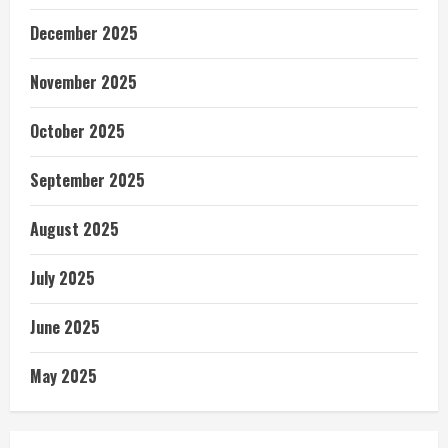
December 2025
November 2025
October 2025
September 2025
August 2025
July 2025
June 2025
May 2025