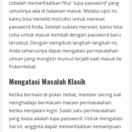
cobalah memanfaatkan fitur ‘lupa password’ yang
umumnya ada di halaman masuk. Melalui opsi ini,
kamu bisa meneliti instruksi untuk mereset
password Anda. Setelah sukses mereset, kamu bisa
coba untuk masuk kembali dengan password baru
tersebut. Dengan mengikuti langkah-langkah ini,
Anda seharusnya dapat mengatasi permasalahan
umum yang mungkin muncul terjadi saat masuk ke
PokerHebat.
Mengatasi Masalah Klasik
Ketika bermain di poker hebat, member sering kali
menghadapi bermacam-macam permasalahan
ketika menjalani login. Salah satu permasalahan
yang biasa adalah lupa password. Untuk mengatasi
hal ini, anggota dapat memanfaatkan kemampuan