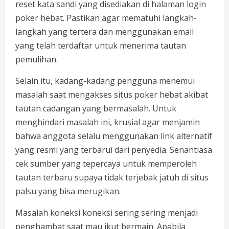
reset kata sandi yang disediakan di halaman login
poker hebat. Pastikan agar mematuhi langkah-
langkah yang tertera dan menggunakan email
yang telah terdaftar untuk menerima tautan
pemulihan.
Selain itu, kadang-kadang pengguna menemui
masalah saat mengakses situs poker hebat akibat
tautan cadangan yang bermasalah. Untuk
menghindari masalah ini, krusial agar menjamin
bahwa anggota selalu menggunakan link alternatif
yang resmi yang terbarui dari penyedia. Senantiasa
cek sumber yang tepercaya untuk memperoleh
tautan terbaru supaya tidak terjebak jatuh di situs
palsu yang bisa merugikan.
Masalah koneksi koneksi sering sering menjadi
penghambat saat mau ikut bermain. Apabila