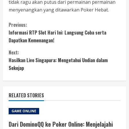
tidak ragu akan putus dari permainan permainan
menyenangkan yang ditawarkan Poker Hebat.
C
Previous:
Informasi RTP Slot Hari Ini: Langsung Coba serta
o
Dapatkan Kemenangan!
n
Next:
t
Hasilkan Live Singapura: Mengetahui Undian dalam
Sekejap
i
n
RELATED STORIES
u
e
GAME ONLINE
R
Dari DominoQQ ke Poker Online: Menjelajahi