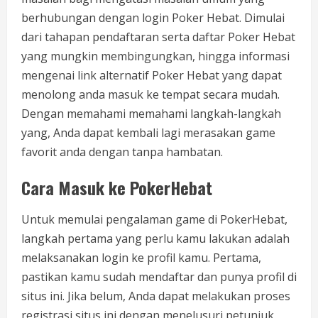
berhubungan dengan login Poker Hebat. Dimulai
dari tahapan pendaftaran serta daftar Poker Hebat
yang mungkin membingungkan, hingga informasi
mengenai link alternatif Poker Hebat yang dapat
menolong anda masuk ke tempat secara mudah.
Dengan memahami memahami langkah-langkah
yang, Anda dapat kembali lagi merasakan game
favorit anda dengan tanpa hambatan.
Cara Masuk ke PokerHebat
Untuk memulai pengalaman game di PokerHebat,
langkah pertama yang perlu kamu lakukan adalah
melaksanakan login ke profil kamu. Pertama,
pastikan kamu sudah mendaftar dan punya profil di
situs ini. Jika belum, Anda dapat melakukan proses
registrasi situs ini dengan menelusuri petunjuk