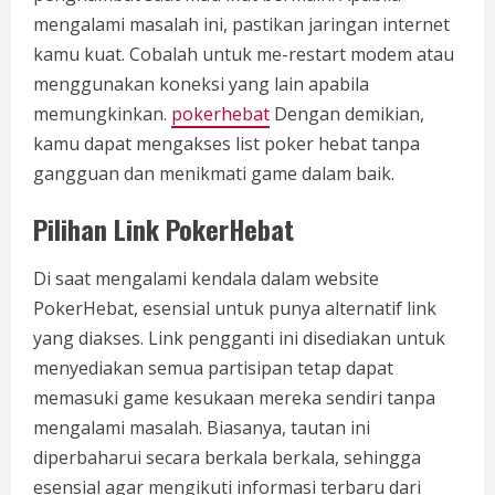
mengalami masalah ini, pastikan jaringan internet
kamu kuat. Cobalah untuk me-restart modem atau
menggunakan koneksi yang lain apabila
memungkinkan.
pokerhebat
Dengan demikian,
kamu dapat mengakses list poker hebat tanpa
gangguan dan menikmati game dalam baik.
Pilihan Link PokerHebat
Di saat mengalami kendala dalam website
PokerHebat, esensial untuk punya alternatif link
yang diakses. Link pengganti ini disediakan untuk
menyediakan semua partisipan tetap dapat
memasuki game kesukaan mereka sendiri tanpa
mengalami masalah. Biasanya, tautan ini
diperbaharui secara berkala berkala, sehingga
esensial agar mengikuti informasi terbaru dari