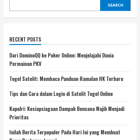
SEARCH
RECENT POSTS
Dari DominoQQ ke Poker Online: Menjelajahi Dunia
Permainan PKV
Togel Satelit: Membaca Panduan Ramalan HK Terbaru
Tips dan Cara dalam Login di Satelit Togel Online
Kapolri: Kesiapsiagaan Dampak Bencana Wajib Menjadi
Prioritas
Inilah Berita Terpopuler Pada Hari Ini yang Membuat