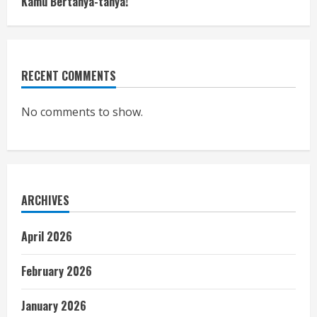
Kamu Bertanya-tanya!
RECENT COMMENTS
No comments to show.
ARCHIVES
April 2026
February 2026
January 2026