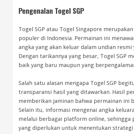
Pengenalan Togel SGP
Togel SGP atau Togel Singapore merupakan s
populer di Indonesia. Permainan ini menaw
angka yang akan keluar dalam undian resmi 
Dengan tarikannya yang besar, Togel SGP me
baik yang baru maupun yang berpengalama
Salah satu alasan mengapa Togel SGP begitu
transparansi hasil yang ditawarkan. Hasil p
memberikan jaminan bahwa permainan ini ber
Selain itu, informasi mengenai angka kelua
melalui berbagai platform online, sehingg
yang diperlukan untuk menentukan strateg