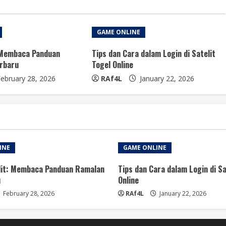
GAME ONLINE
: Membaca Panduan
Tips dan Cara dalam Login di Satelit
rbaru
Togel Online
ebruary 28, 2026
RAf4L
January 22, 2026
INE
GAME ONLINE
lit: Membaca Panduan Ramalan
Tips dan Cara dalam Login di Sa
u
Online
February 28, 2026
RAf4L
January 22, 2026