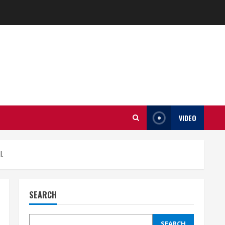
VIDEO
.
SEARCH
SEARCH