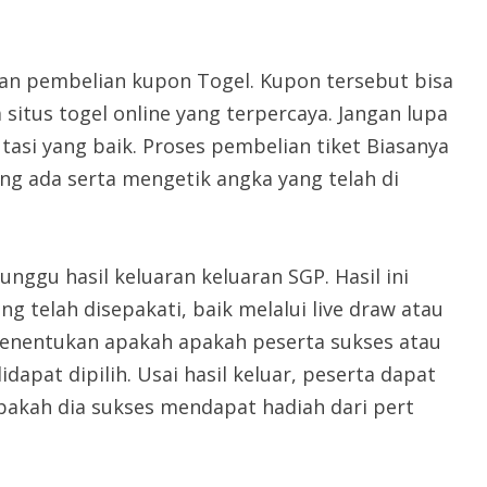
kan pembelian kupon Togel. Kupon tersebut bisa
 situs togel online yang terpercaya. Jangan lupa
utasi yang baik. Proses pembelian tiket Biasanya
ng ada serta mengetik angka yang telah di
unggu hasil keluaran keluaran SGP. Hasil ini
g telah disepakati, baik melalui live draw atau
 menentukan apakah apakah peserta sukses atau
dapat dipilih. Usai hasil keluar, peserta dapat
pakah dia sukses mendapat hadiah dari pert