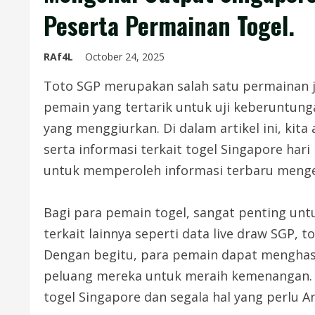
Peserta Permainan Togel.
RAf4L
October 24, 2025
Toto SGP merupakan salah satu permainan j
pemain yang tertarik untuk uji keberuntung
yang menggiurkan. Di dalam artikel ini, kit
serta informasi terkait togel Singapore hari
untuk memperoleh informasi terbaru menge
Bagi para pemain togel, sangat penting un
terkait lainnya seperti data live draw SGP, t
Dengan begitu, para pemain dapat menghasi
peluang mereka untuk meraih kemenangan. Ma
togel Singapore dan segala hal yang perlu 