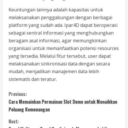
Keuntungan lainnya adalah kapasitas untuk
melaksanakan penggabungan dengan berbagai
platform yang sudah ada. Ipar4D dapat beroperasi
sebagai sentral informasi yang menghubungkan
beragam asal informasi, agar memungkinkan
organisasi untuk memanfaatkan potensi resources
yang tersedia. Melalui fitur tersebut, user dapat
melaksanakan sinkronisasi data dengan secara
mudah, menjadikan manajemen data lebih
sistematis dan teratur.
C
Previous:
Cara Memainkan Permainan Slot Demo untuk Menaikkan
o
Peluang Kemenangan
n
Next: