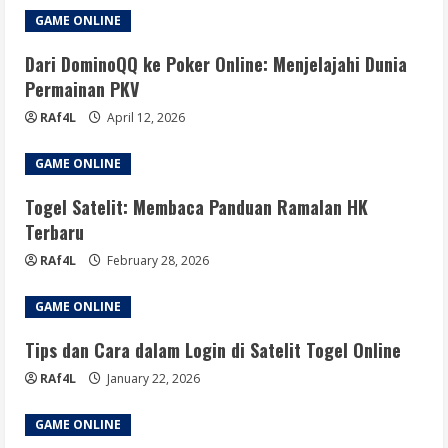
GAME ONLINE
Dari DominoQQ ke Poker Online: Menjelajahi Dunia
Permainan PKV
RAf4L
April 12, 2026
GAME ONLINE
Togel Satelit: Membaca Panduan Ramalan HK
Terbaru
RAf4L
February 28, 2026
GAME ONLINE
Tips dan Cara dalam Login di Satelit Togel Online
RAf4L
January 22, 2026
GAME ONLINE