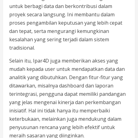
untuk berbagi data dan berkontribusi dalam
proyek secara langsung. Ini membantu dalam
proses pengambilan keputusan yang lebih cepat
dan tepat, serta mengurangi kemungkinan
kesalahan yang sering terjadi dalam sistem
tradisional.
Selain itu, Ipar4D juga memberikan akses yang
mudah kepada user untuk mendapatkan data dan
analitik yang dibutuhkan. Dengan fitur-fitur yang
ditawarkan, misalnya dashboard dan laporan
terintegrasi, pengguna dapat memiliki pandangan
yang jelas mengenai kinerja dan perkembangan
inisiatif. Hal ini tidak hanya itu memperbaiki
keterbukaan, melainkan juga mendukung dalam
penyusunan rencana yang lebih efektif untuk
meraih sasaran yang diinginkan.