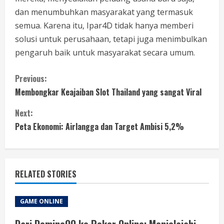
dan menumbuhkan masyarakat yang termasuk
semua. Karena itu, Ipar4D tidak hanya memberi
solusi untuk perusahaan, tetapi juga menimbulkan
pengaruh baik untuk masyarakat secara umum.
C
Previous:
Membongkar Keajaiban Slot Thailand yang sangat Viral
o
Next:
n
Peta Ekonomi: Airlangga dan Target Ambisi 5,2%
t
i
RELATED STORIES
n
u
GAME ONLINE