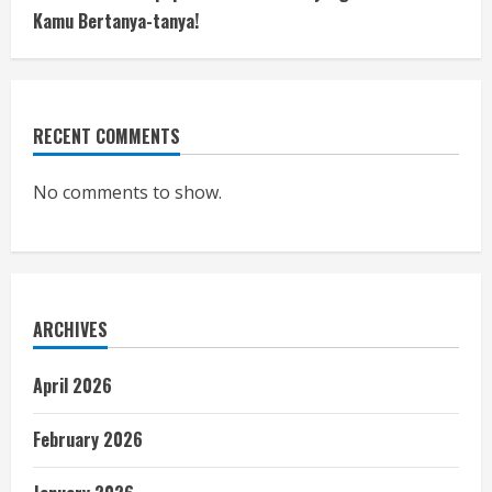
Kamu Bertanya-tanya!
RECENT COMMENTS
No comments to show.
ARCHIVES
April 2026
February 2026