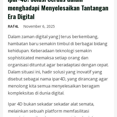
menghadapi Menyelesaikan Tantangan
Era Digital
RAf4L
November 6, 2025
Dalam zaman digital yang|terus berkembang,
hambatan baru semakin timbul di berbagai bidang
kehidupan. Keberadaan teknologi semakin
sophisticated memaksa setiap orang dan
organisasi dituntut agar beradaptasi dengan cepat.
Dalam situasi ini, hadir solusi yang inovatif yang
disebut sebagai nama ipar4D, yang dirancang agar
menolong kita semua menyelesaikan beragam
kompleksitas di dunia digital.
Ipar 4D bukan sekadar sekadar alat semata,
melainkan sebuah platform memfasilitasi