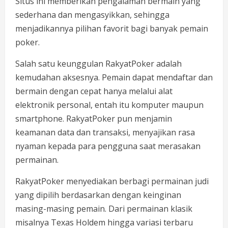
Situs ini memberikan pengalaman bermain yang
sederhana dan mengasyikkan, sehingga
menjadikannya pilihan favorit bagi banyak pemain
poker.
Salah satu keunggulan RakyatPoker adalah
kemudahan aksesnya. Pemain dapat mendaftar dan
bermain dengan cepat hanya melalui alat
elektronik personal, entah itu komputer maupun
smartphone. RakyatPoker pun menjamin
keamanan data dan transaksi, menyajikan rasa
nyaman kepada para pengguna saat merasakan
permainan.
RakyatPoker menyediakan berbagi permainan judi
yang dipilih berdasarkan dengan keinginan
masing-masing pemain. Dari permainan klasik
misalnya Texas Holdem hingga variasi terbaru