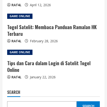
e
RAf4L
April 12, 2026
a
GAME ONLINE
d
Togel Satelit: Membaca Panduan Ramalan HK
Terbaru
i
RAf4L
February 28, 2026
n
GAME ONLINE
g
Tips dan Cara dalam Login di Satelit Togel
Online
RAf4L
January 22, 2026
SEARCH
SEARCH