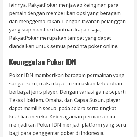
lainnya, RakyatPoker menjawab keinginan para
pemain dengan memberikan opsi yang beragam
dan menggembirakan. Dengan layanan pelanggan
yang siap memberi bantuan kapan saja,
RakyatPoker merupakan tempat yang dapat
diandalkan untuk semua pencinta poker online.
Keunggulan Poker IDN
Poker IDN memberikan beragam permainan yang
sangat seru, maka dapat memuaskan kebutuhan
berbagai jenis player. Dengan variasi game seperti
Texas Hold’em, Omaha, dan Capsa Susun, player
dapat memilih sesuai pada selera serta tingkat
keahlian mereka. Keberagaman permainan ini
menjadikan Poker IDN menjadi platform yang seru
bagi para penggemar poker di Indonesia.