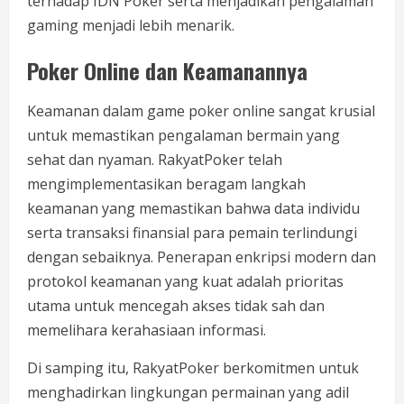
terhadap IDN Poker serta menjadikan pengalaman
gaming menjadi lebih menarik.
Poker Online dan Keamanannya
Keamanan dalam game poker online sangat krusial
untuk memastikan pengalaman bermain yang
sehat dan nyaman. RakyatPoker telah
mengimplementasikan beragam langkah
keamanan yang memastikan bahwa data individu
serta transaksi finansial para pemain terlindungi
dengan sebaiknya. Penerapan enkripsi modern dan
protokol keamanan yang kuat adalah prioritas
utama untuk mencegah akses tidak sah dan
memelihara kerahasiaan informasi.
Di samping itu, RakyatPoker berkomitmen untuk
menghadirkan lingkungan permainan yang adil