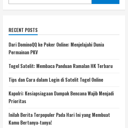
RECENT POSTS
Dari DominoQQ ke Poker Online: Menjelajahi Dunia
Permainan PKV
Togel Satelit: Membaca Panduan Ramalan HK Terbaru
Tips dan Cara dalam Login di Satelit Togel Online
Kapolri: Kesiapsiagaan Dampak Bencana Wajib Menjadi
Prioritas
Inilah Berita Terpopuler Pada Hari Ini yang Membuat
Kamu Bertanya-tanya!