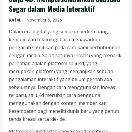
Segar dalam Media Interaktif
RAf4L
November 5, 2025
Dalam era digital yang semakin berkembang,
kemunculan teknologi baru menawarkan
pengaruh signifikan pada cara kami berhubungan
dengan media. Salah satunya inovasi yang menarik
perhatian adalah platform salju4d, yang
merupakan platform yang menjanjikan sebuah
pengalaman interaktif yang belum pernah ada
sebelumnya. Dengan cara menggunakan inovasi
terbaru, salju4d merubah cara pengguna
menggunakan dengan konten, memberikan
kesempatan bagi meneliti dunia baru yang penuh
tanda kreasi serta ide-ide.
Platform salju4d tidak hanya sekadar sebuah