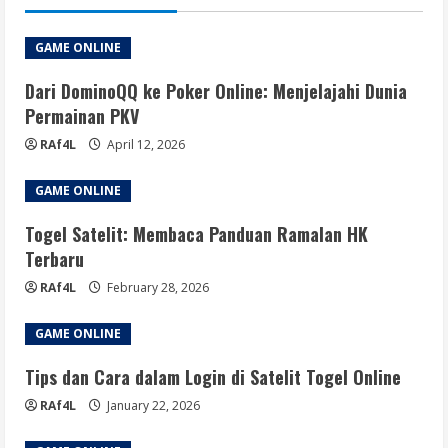
GAME ONLINE
Dari DominoQQ ke Poker Online: Menjelajahi Dunia
Permainan PKV
RAf4L
April 12, 2026
GAME ONLINE
Togel Satelit: Membaca Panduan Ramalan HK
Terbaru
RAf4L
February 28, 2026
GAME ONLINE
Tips dan Cara dalam Login di Satelit Togel Online
RAf4L
January 22, 2026