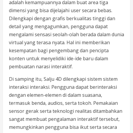
adalah kemampuannya dalam buat area tiga
dimensi yang bisa dijelajahi user secara bebas.
Dilengkapi dengan grafis berkualitas tinggi dan
detail yang mengagumkan, pengguna dapat
mengalami sensasi seolah-olah berada dalam dunia
virtual yang terasa nyata. Hal ini memberikan
kesempatan bagi pengembang dan pencipta
konten untuk menyelidiki ide-ide baru dalam
pembuatan narasi interaktif.
Di samping itu, Salju 4D dilengkapi sistem sistem
interaksi interaksi. Pengguna dapat berinteraksi
dengan elemen-elemen di dalam suasana,
termasuk benda, audios, serta tokoh. Pemakaian
sensor gerak serta teknologi realitas ditambahkan
sangat membuat pengalaman interaktif tersebut,
memungkinkan pengguna bisa ikut serta secara