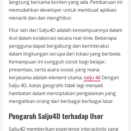
langsung bersama konten yang ada. Pembaruan ini
memudahkan developer untuk membuat aplikasi
menarik dan dan menghibur.
Fitur lain dari Salju4D adalah kemampuannya dalam
ikut dalam kolaborasi secara real-time. Beberapa
pengguna dapat bergabung dan berinteraksi
dalam lingkungan serupa dari lokasi yang berbeda.
Kemampuan ini sungguh cocok bagi belajar,
presentasi, serta acara sosial, yang mana
kerjasama adalah element utama.
salju 4d
Dengan
Salju 4D, batas geografis tidak lagi menjadi
hambatan dalam menciptakan pengalaman yang
mengaitkan orang dari berbagai berbagai latar.
Pengaruh Salju4D terhadap User
Salju4D memberikan experience interactivity yang