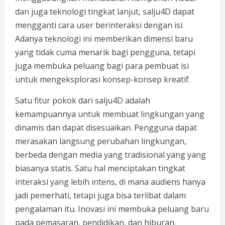
dan juga teknologi tingkat lanjut, salju4D dapat
mengganti cara user berinteraksi dengan isi.
Adanya teknologi ini memberikan dimensi baru
yang tidak cuma menarik bagi pengguna, tetapi
juga membuka peluang bagi para pembuat isi
untuk mengeksplorasi konsep-konsep kreatif.
Satu fitur pokok dari salju4D adalah
kemampuannya untuk membuat lingkungan yang
dinamis dan dapat disesuaikan. Pengguna dapat
merasakan langsung perubahan lingkungan,
berbeda dengan media yang tradisional yang yang
biasanya statis. Satu hal menciptakan tingkat
interaksi yang lebih intens, di mana audiens hanya
jadi pemerhati, tetapi juga bisa terlibat dalam
pengalaman itu. Inovasi ini membuka peluang baru
pada pemasaran, pendidikan, dan hiburan.