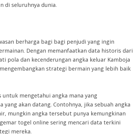
n di seluruhnya dunia.
asan berharga bagi bagi penjudi yang ingin
rmainan. Dengan memanfaatkan data historis dari
ati pola dan kecenderungan angka keluar Kamboja
m mengembangkan strategi bermain yang lebih baik
isis untuk mengetahui angka mana yang
a yang akan datang. Contohnya, jika sebuah angka
khir, mungkin angka tersebut punya kemungkinan
gemar togel online sering mencari data terkini
tegi mereka.