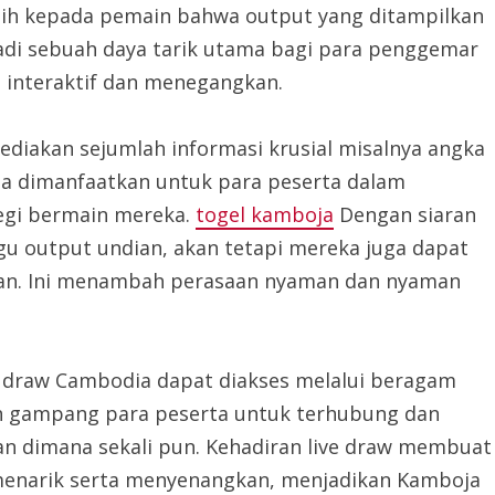
ebih kepada pemain bahwa output yang ditampilkan
jadi sebuah daya tarik utama bagi para penggemar
 interaktif dan menegangkan.
ediakan sejumlah informasi krusial misalnya angka
sa dimanfaatkan untuk para peserta dalam
egi bermain mereka.
togel kamboja
Dengan siaran
gu output undian, akan tetapi mereka juga dapat
kan. Ini menambah perasaan nyaman dan nyaman
 draw Cambodia dapat diakses melalui beragam
ih gampang para peserta untuk terhubung dan
an dimana sekali pun. Kehadiran live draw membuat
h menarik serta menyenangkan, menjadikan Kamboja