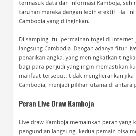
termasuk data dan informasi Kamboja, sehi
taruhan mereka dengan lebih efektif. Hal 
Cambodia yang diinginkan.
Di samping itu, permainan togel di interne
langsung Cambodia. Dengan adanya fitur liv
penarikan angka, yang meningkatkan tingkat
bagi para penjudi yang ingin memastikan k
manfaat tersebut, tidak mengherankan jika 
Cambodia, menjadi pilihan utama di antara p
Peran Live Draw Kamboja
Live draw Kamboja memainkan peran yang kru
pengundian langsung, kedua pemain bisa me