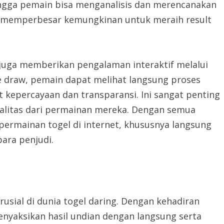
ngga pemain bisa menganalisis dan merencanakan
ini memperbesar kemungkinan untuk meraih result
t juga memberikan pengalaman interaktif melalui
e draw, pemain dapat melihat langsung proses
 kepercayaan dan transparansi. Ini sangat penting
ualitas dari permainan mereka. Dengan semua
permainan togel di internet, khususnya langsung
ara penjudi.
sial di dunia togel daring. Dengan kehadiran
nyaksikan hasil undian dengan langsung serta