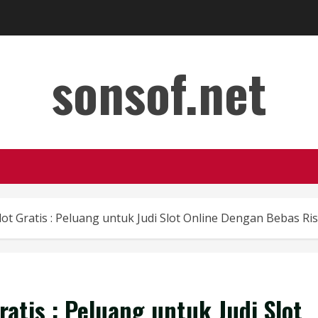
sonsof.net
t Gratis : Peluang untuk Judi Slot Online Dengan Bebas Ris
atis : Peluang untuk Judi Slot