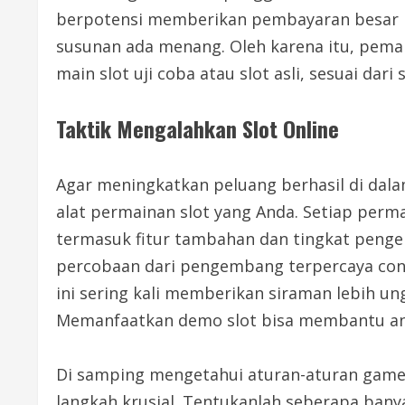
berpotensi memberikan pembayaran besar b
susunan ada menang. Oleh karena itu, pemai
main slot uji coba atau slot asli, sesuai da
Taktik Mengalahkan Slot Online
Agar meningkatkan peluang berhasil di dal
alat permainan slot yang Anda. Setiap perma
termasuk fitur tambahan dan tingkat pengem
percobaan dari pengembang terpercaya con
ini sering kali memberikan siraman lebih un
Memanfaatkan demo slot bisa membantu and
Di samping mengetahui aturan-aturan game
langkah krusial. Tentukanlah seberapa ban