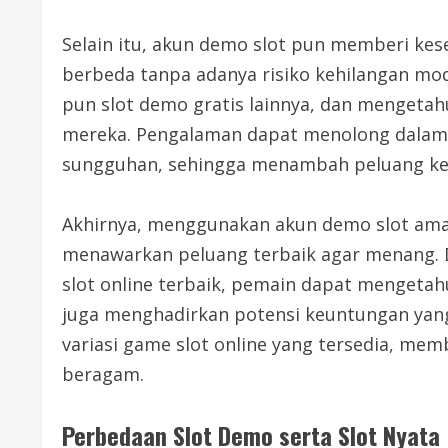
Selain itu, akun demo slot pun memberi ke
berbeda tanpa adanya risiko kehilangan moda
pun slot demo gratis lainnya, dan mengetah
mereka. Pengalaman dapat menolong dalam
sungguhan, sehingga menambah peluang ke
Akhirnya, menggunakan akun demo slot am
menawarkan peluang terbaik agar menang. D
slot online terbaik, pemain dapat mengetah
juga menghadirkan potensi keuntungan yang 
variasi game slot online yang tersedia, m
beragam.
Perbedaan Slot Demo serta Slot Nyata