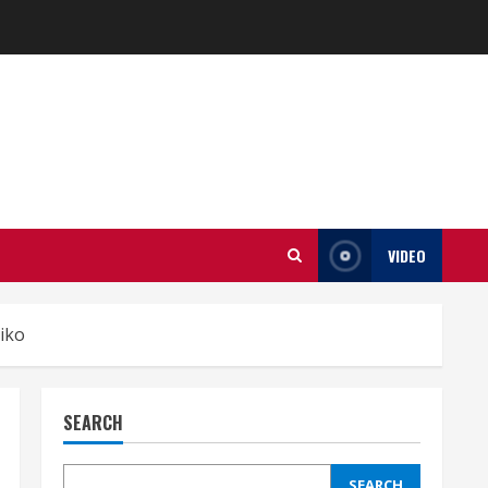
VIDEO
iko
SEARCH
SEARCH