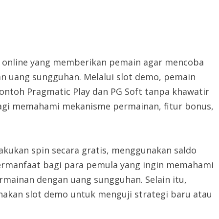
ot online yang memberikan pemain agar mencoba
 uang sungguhan. Melalui slot demo, pemain
ontoh Pragmatic Play dan PG Soft tanpa khawatir
bagi memahami mekanisme permainan, fitur bonus,
akukan spin secara gratis, menggunakan saldo
t bermanfaat bagi para pemula yang ingin memahami
mainan dengan uang sungguhan. Selain itu,
kan slot demo untuk menguji strategi baru atau