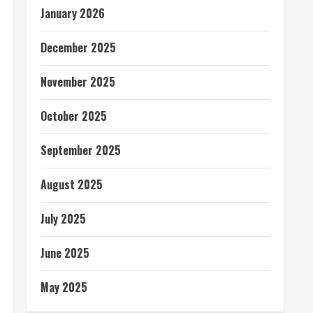
January 2026
December 2025
November 2025
October 2025
September 2025
August 2025
July 2025
June 2025
May 2025