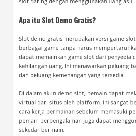
slot daring dengan menggunakan uang asli.
Apa itu Slot Demo Gratis?
Slot demo gratis merupakan versi game sl
berbagai game tanpa harus mempertaruhkan
dapat memainkan game slot dari penyedia c
kehilangan uang. Ini menawarkan peluang 
dan peluang kemenangan yang tersedia.
Di dalam akun demo slot, pemain dapat mel
virtual dari situs oleh platform. Ini sanga
cara kerja permainan sebelum memasuki per
pemain berpengalaman juga dapat mengguna
sekedar bermain.