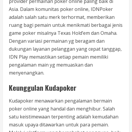
provider permainan poker online paling baik di
Asia. Dalam komunitas poker online, IDNPoker
adalah salah satu merk terhormat, memberikan
ruang bagi pemain untuk menikmati berbagai jenis
game poker misalnya Texas Hold’em dan Omaha.
Dengan variasi permainan yg beragam dan
dukungan layanan pelanggan yang cepat tanggap,
IDN Play memastikan setiap pemain memiliki
pengalaman main yg memuaskan dan
menyenangkan.
Keunggulan Kudapoker
Kudapoker menawarkan pengalaman bermain
poker online yang handal dan menghibur. Salah
satu keistimewaan terpenting adalah kemudahan
masuk upaya ditawarkan untuk para pemain.