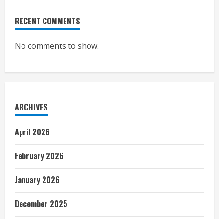
RECENT COMMENTS
No comments to show.
ARCHIVES
April 2026
February 2026
January 2026
December 2025