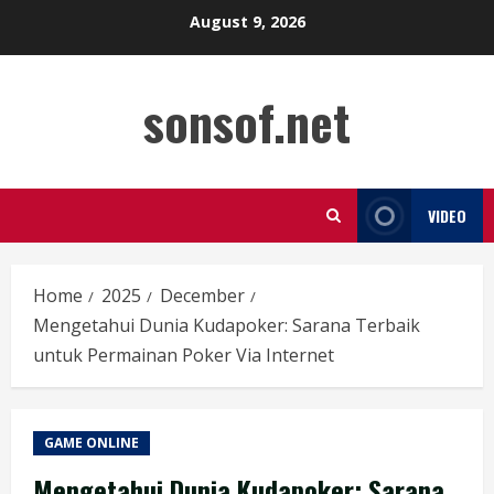
Skip
August 9, 2026
to
content
sonsof.net
VIDEO
Home
2025
December
Mengetahui Dunia Kudapoker: Sarana Terbaik
untuk Permainan Poker Via Internet
GAME ONLINE
Mengetahui Dunia Kudapoker: Sarana