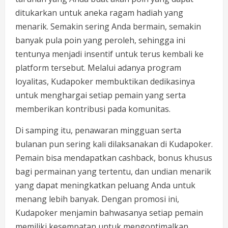
ditukarkan untuk aneka ragam hadiah yang
menarik. Semakin sering Anda bermain, semakin
banyak pula poin yang peroleh, sehingga ini
tentunya menjadi insentif untuk terus kembali ke
platform tersebut. Melalui adanya program
loyalitas, Kudapoker membuktikan dedikasinya
untuk menghargai setiap pemain yang serta
memberikan kontribusi pada komunitas.
Di samping itu, penawaran mingguan serta
bulanan pun sering kali dilaksanakan di Kudapoker.
Pemain bisa mendapatkan cashback, bonus khusus
bagi permainan yang tertentu, dan undian menarik
yang dapat meningkatkan peluang Anda untuk
menang lebih banyak. Dengan promosi ini,
Kudapoker menjamin bahwasanya setiap pemain
memiliki kesempatan untuk mengoptimalkan