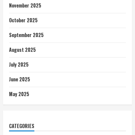
November 2025
October 2025
September 2025
August 2025
July 2025
June 2025
May 2025
CATEGORIES