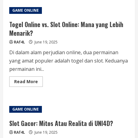
Warga:
Membeberkan
GAME ONLINE
Rahasia
di
Balik
Togel Online vs. Slot Online: Mana yang Lebih
Angka
Menarik?
RAf4L
June 19, 2025
Di dalam alam perjudian online, dua permainan
yang amat populer adalah togel dan slot. Keduanya
permainan ini...
Read
Read More
more
about
Togel
Online
vs.
Slot
GAME ONLINE
Online:
Mana
yang
Slot Gacor: Mitos Atau Realita di UNI4D?
Lebih
Menarik?
RAf4L
June 19, 2025