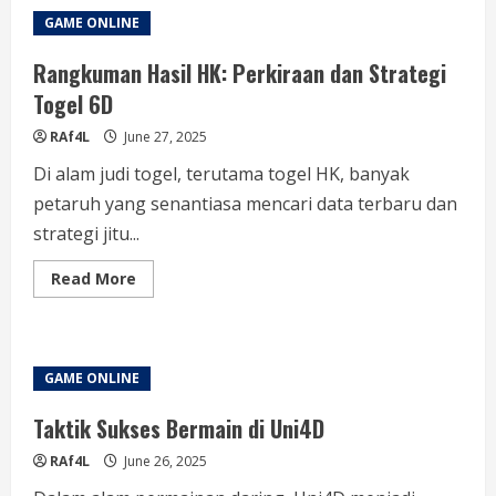
yang
GAME ONLINE
Perlu
Anda
Ketahui
Rangkuman Hasil HK: Perkiraan dan Strategi
Togel 6D
RAf4L
June 27, 2025
Di alam judi togel, terutama togel HK, banyak
petaruh yang senantiasa mencari data terbaru dan
strategi jitu...
Read
Read More
more
about
Rangkuman
Hasil
HK:
Perkiraan
GAME ONLINE
dan
Strategi
Togel
Taktik Sukses Bermain di Uni4D
6D
RAf4L
June 26, 2025