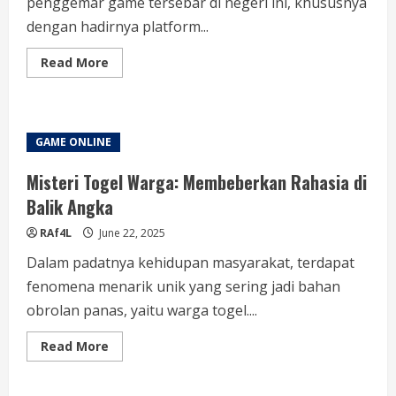
penggemar game tersebar di negeri ini, khususnya
dengan hadirnya platform...
Read
Read More
more
about
5
Cara
Tepat
Bermain
GAME ONLINE
Permainan
IDN
Poker
Misteri Togel Warga: Membeberkan Rahasia di
Bareng
JeniusPoker
Balik Angka
RAf4L
June 22, 2025
Dalam padatnya kehidupan masyarakat, terdapat
fenomena menarik unik yang sering jadi bahan
obrolan panas, yaitu warga togel....
Read
Read More
more
about
Misteri
Togel