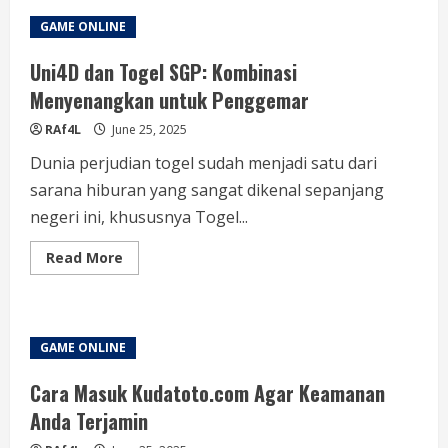
serta
Keluaran
GAME ONLINE
Hongkong:
Taktik
Kemenangan
Uni4D dan Togel SGP: Kombinasi
Paling
Baik
Menyenangkan untuk Penggemar
RAf4L
June 25, 2025
Dunia perjudian togel sudah menjadi satu dari
sarana hiburan yang sangat dikenal sepanjang
negeri ini, khususnya Togel...
Read
Read More
more
about
Uni4D
dan
Togel
SGP:
GAME ONLINE
Kombinasi
Menyenangkan
untuk
Cara Masuk Kudatoto.com Agar Keamanan
Penggemar
Anda Terjamin