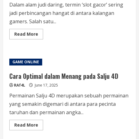
Dalam alam judi daring, termin ‘slot gacor’ sering
jadi perbincangan hangat di antara kalangan
gamers. Salah satu...
Read
Read More
more
about
Slot
Gacor:
Mitos
Atau
GAME ONLINE
Realita
di
UNI4D?
Cara Optimal dalam Menang pada Salju 4D
RAf4L
June 17, 2025
Permainan Salju 4D merupakan sebuah permainan
yang semakin digemari di antara para pecinta
taruhan dan permainan angka...
Read
Read More
more
about
Cara