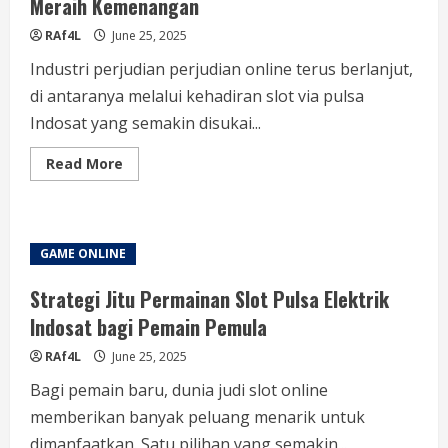
Meraih Kemenangan
Instan!
RAf4L
June 25, 2025
Industri perjudian perjudian online terus berlanjut,
di antaranya melalui kehadiran slot via pulsa
Indosat yang semakin disukai...
Read
Read More
more
about
Trik
Slot
Deposit
Provider
GAME ONLINE
Indosat:
Cara
Meraih
Strategi Jitu Permainan Slot Pulsa Elektrik
Kemenangan
Indosat bagi Pemain Pemula
RAf4L
June 25, 2025
Bagi pemain baru, dunia judi slot online
memberikan banyak peluang menarik untuk
dimanfaatkan. Satu pilihan yang semakin...