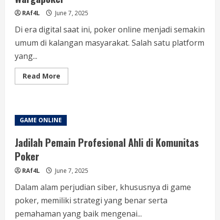
Kota
Macau
RAf4L
June 7, 2025
Di era digital saat ini, poker online menjadi semakin
umum di kalangan masyarakat. Salah satu platform
yang...
Read
Read More
more
about
Kunci
Keberhasilan
di
Meja
GAME ONLINE
Permainan
Wargapoker
Jadilah Pemain Profesional Ahli di Komunitas
Poker
RAf4L
June 7, 2025
Dalam alam perjudian siber, khususnya di game
poker, memiliki strategi yang benar serta
pemahaman yang baik mengenai...