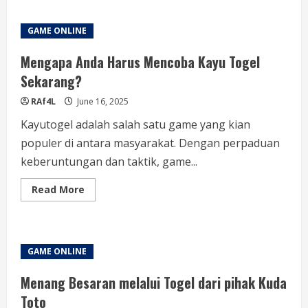
Optimal
dalam
Menang
GAME ONLINE
pada
Salju
4D
Mengapa Anda Harus Mencoba Kayu Togel
Sekarang?
RAf4L
June 16, 2025
Kayutogel adalah salah satu game yang kian
populer di antara masyarakat. Dengan perpaduan
keberuntungan dan taktik, game...
Read
Read More
more
about
Mengapa
Anda
Harus
Mencoba
GAME ONLINE
Kayu
Togel
Sekarang?
Menang Besaran melalui Togel dari pihak Kuda
Toto