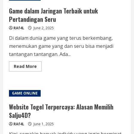
Meningkatkan
Partisipasi
Game dalam Jaringan Terbaik untuk
Pertandingan Seru
RAf4L
June 2, 2025
Di dalam dunia game yang terus berkembang,
menemukan game yang dan seru bisa menjadi
tantangan tantangan. Ada...
Read
Read More
more
about
Game
dalam
Jaringan
Terbaik
GAME ONLINE
untuk
Pertandingan
Seru
Website Togel Terpercaya: Alasan Memilih
Salju4D?
RAf4L
June 1, 2025