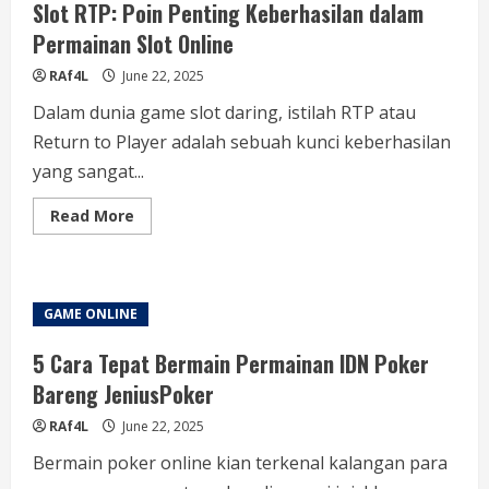
Slot RTP: Poin Penting Keberhasilan dalam
Permainan Slot Online
RAf4L
June 22, 2025
Dalam dunia game slot daring, istilah RTP atau
Return to Player adalah sebuah kunci keberhasilan
yang sangat...
Read
Read More
more
about
Slot
RTP:
Poin
Penting
GAME ONLINE
Keberhasilan
dalam
Permainan
5 Cara Tepat Bermain Permainan IDN Poker
Slot
Online
Bareng JeniusPoker
RAf4L
June 22, 2025
Bermain poker online kian terkenal kalangan para