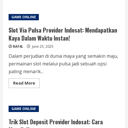
Slot
Pulsa
Indosat
5000:
GAME ONLINE
Cara
Sederhana
Menang
Slot Via Pulsa Provider Indosat: Mendapatkan
Besar
Kaya Dalam Waktu Instan!
RAf4L
June 25, 2025
Dalam perjudian di dunia maya yang semakin maju,
permainan slot melalui pulsa jadi sebuah opsi
paling menarik...
Read
Read More
more
about
Slot
Via
Pulsa
Provider
GAME ONLINE
Indosat:
Mendapatkan
Kaya
Trik Slot Deposit Provider Indosat: Cara
Dalam
Waktu