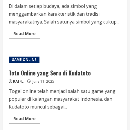
Di dalam setiap budaya, ada simbol yang
menggambarkan karakteristik dan tradisi
masyarakatnya. Salah satunya simbol yang cukup...
Read
Read More
more
about
Cerita
di
Belakang
Kuda
GAME ONLINE
Toto:
Ekspresi
Budaya
Toto Online yang Seru di Kudatoto
Setempat
RAf4L
June 11, 2025
Togel online telah menjadi salah satu game yang
populer di kalangan masyarakat Indonesia, dan
Kudatoto muncul sebagai...
Read
Read More
more
about