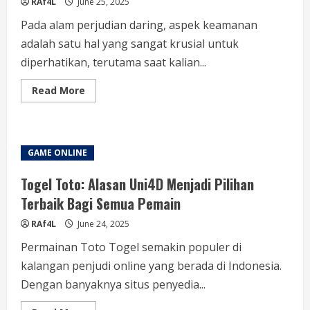
RAf4L
June 25, 2025
Pada alam perjudian daring, aspek keamanan
adalah satu hal yang sangat krusial untuk
diperhatikan, terutama saat kalian...
Read
Read More
more
about
Cara
Masuk
Kudatoto.com
Agar
GAME ONLINE
Keamanan
Anda
Terjamin
Togel Toto: Alasan Uni4D Menjadi Pilihan
Terbaik Bagi Semua Pemain
RAf4L
June 24, 2025
Permainan Toto Togel semakin populer di
kalangan penjudi online yang berada di Indonesia.
Dengan banyaknya situs penyedia...