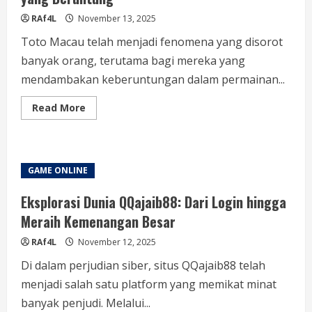
RAf4L
November 13, 2025
Toto Macau telah menjadi fenomena yang disorot
banyak orang, terutama bagi mereka yang
mendambakan keberuntungan dalam permainan...
Read
Read More
more
about
Toto
Macau:
Cerita
Keberhasilan
GAME ONLINE
dari
Pemain
yang
Eksplorasi Dunia QQajaib88: Dari Login hingga
Beruntung
Meraih Kemenangan Besar
RAf4L
November 12, 2025
Di dalam perjudian siber, situs QQajaib88 telah
menjadi salah satu platform yang memikat minat
banyak penjudi. Melalui...