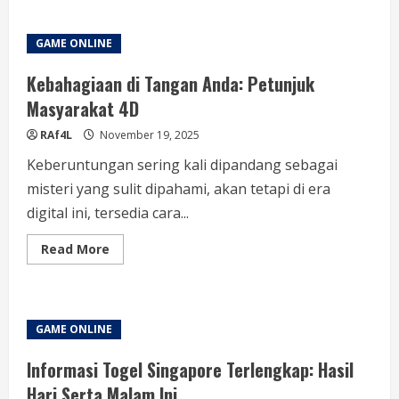
Komunitas
Warga88:
Masyarakat
GAME ONLINE
yang
Menggugah
Kebahagiaan di Tangan Anda: Petunjuk
Masyarakat 4D
RAf4L
November 19, 2025
Keberuntungan sering kali dipandang sebagai
misteri yang sulit dipahami, akan tetapi di era
digital ini, tersedia cara...
Read
Read More
more
about
Kebahagiaan
di
Tangan
Anda:
GAME ONLINE
Petunjuk
Masyarakat
4D
Informasi Togel Singapore Terlengkap: Hasil
Hari Serta Malam Ini