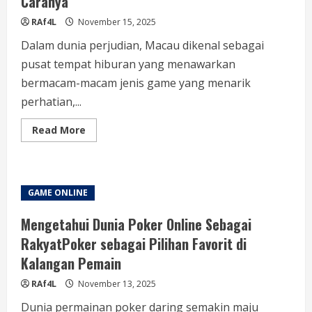
Caranya
RAf4L
November 15, 2025
Dalam dunia perjudian, Macau dikenal sebagai
pusat tempat hiburan yang menawarkan
bermacam-macam jenis game yang menarik
perhatian,...
Read
Read More
more
about
Dari
Keluaran
menuju
Kemenangan:
GAME ONLINE
Pelajari
Caranya
Mengetahui Dunia Poker Online Sebagai
RakyatPoker sebagai Pilihan Favorit di
Kalangan Pemain
RAf4L
November 13, 2025
Dunia permainan poker daring semakin maju