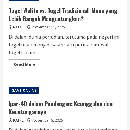
yang
wajib
Togel Walito vs. Togel Tradisional: Mana yang
Perlu
Diketahui
Lebih Banyak Menguntungkan?
oleh
kita
RAf4L
November 11, 2025
Di dalam dunia perjudian, terutama pada negeri ini,
togel telah menjadi salah satu permainan. wali
togel Dalam...
Read
Read More
more
about
Togel
Walito
vs.
Togel
GAME ONLINE
Tradisional:
Mana
yang
Ipar-4D dalam Pandangan: Keunggulan dan
Lebih
Banyak
Keuntungannya
Menguntungkan?
RAf4L
November 9, 2025