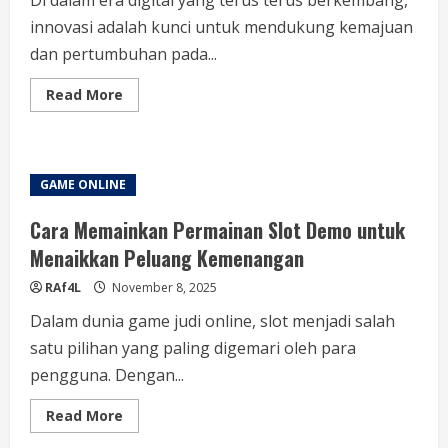
Di dalam era digital yang terus terus berkembang,
innovasi adalah kunci untuk mendukung kemajuan
dan pertumbuhan pada...
Read
Read More
more
about
Ipar-
4D
dalam
Pandangan:
GAME ONLINE
Keunggulan
dan
Keuntungannya
Cara Memainkan Permainan Slot Demo untuk
Menaikkan Peluang Kemenangan
RAf4L
November 8, 2025
Dalam dunia game judi online, slot menjadi salah
satu pilihan yang paling digemari oleh para
pengguna. Dengan...
Read
Read More
more
about