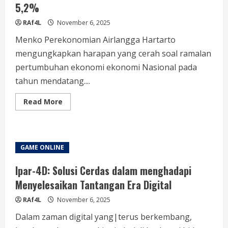
5,2%
RAf4L
November 6, 2025
Menko Perekonomian Airlangga Hartarto
mengungkapkan harapan yang cerah soal ramalan
pertumbuhan ekonomi ekonomi Nasional pada
tahun mendatang....
Read
Read More
more
about
Peta
Ekonomi:
Airlangga
dan
GAME ONLINE
Target
Ambisi
5,2%
Ipar-4D: Solusi Cerdas dalam menghadapi
Menyelesaikan Tantangan Era Digital
RAf4L
November 6, 2025
Dalam zaman digital yang|terus berkembang,