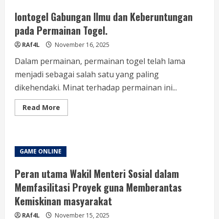
Metode
Menang
Iontogel Gabungan Ilmu dan Keberuntungan
di
Segala
pada Permainan Togel.
Game
RAf4L
November 16, 2025
Dalam permainan, permainan togel telah lama
menjadi sebagai salah satu yang paling
dikehendaki. Minat terhadap permainan ini...
Read
Read More
more
about
Iontogel
Gabungan
Ilmu
dan
GAME ONLINE
Keberuntungan
pada
Permainan
Peran utama Wakil Menteri Sosial dalam
Togel.
Memfasilitasi Proyek guna Memberantas
Kemiskinan masyarakat
RAf4L
November 15, 2025