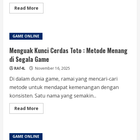
Read
Read More
more
about
Memahami
Lebih
Dalam
Togel:
GAME ONLINE
Buku
Panduan
untuk
Menguak Kunci Cerdas Toto : Metode Menang
Pendatang
Baru
di Segala Game
RAf4L
November 16, 2025
Di dalam dunia game, ramai yang mencari-cari
metode untuk mendapat kemenangan dengan
konsisten. Satu nama yang semakin...
Read
Read More
more
about
Menguak
Kunci
Cerdas
Toto
GAME ONLINE
: