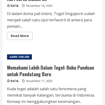
RAf4L
November 18, 2025
Di dalam dunia judi lotere, Togel Singapore sudah
menjadi salah satu opsi terfavorit di antara para
pemain....
Read
Read More
more
about
Informasi
Togel
Singapore
Terlengkap:
GAME ONLINE
Hasil
Hari
Serta
Memahami Lebih Dalam Togel: Buku Panduan
Malam
Ini
untuk Pendatang Baru
RAf4L
November 17, 2025
Kuda togel adalah salah satu fenomena yang
memikat banyak kalangan, terutama di Indonesia.
Konsep ini menggabungkan kesenangan...