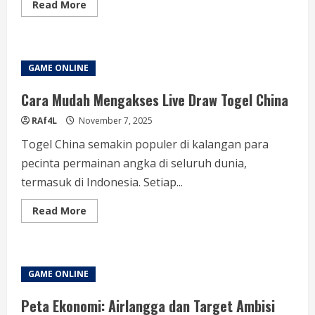
Read
Read More
more
about
Peluang
Emas
dari
Live
GAME ONLINE
Draw
Togel
SGP
Cara Mudah Mengakses Live Draw Togel China
di
Kolam
RAf4L
November 7, 2025
Singapura
Togel China semakin populer di kalangan para
pecinta permainan angka di seluruh dunia,
termasuk di Indonesia. Setiap...
Read
Read More
more
about
Cara
Mudah
Mengakses
Live
GAME ONLINE
Draw
Togel
China
Peta Ekonomi: Airlangga dan Target Ambisi